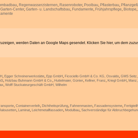
mmbadbau
,
Regenwasserzisternen
,
Rasenroboter
,
Poolbau
,
Pflasterbau
,
Pflanzgef
,
Garten-Center
,
Garten- u. Landschaftsbau
,
Fundamente
,
Frühjahrspflege
,
Biotope
damente
zuzeigen, werden Daten an Google Maps gesendet. Klicken Sie hier, um dem zuzu
,
,
,
,
bH
Egger Schreinerwerkstätte
Epp GmbH
Ficociello GmbH & Co. KG, Osvaldo
GMS Seitz,
,
,
,
,
,
AS
Holzbau Buhmann GmbH & Co.
Huttelmaier, Günter
Kellner, Franz
Kriegl GmbH
Manz,
,
ax
Wolff Stuckateurgeschäft GmbH, Wilhelm
,
,
,
,
,
ransporte
Containerverleih
Dichtheitsprüfung
Fahnenmasten
Fassadensysteme
Fertigtei
,
,
,
,
Jalousetten
Laminat
Leichtmetallfassaden
Modulbau
Sachverständige für Abbruchbegehun