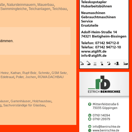
äße
,
Natursteinmauern
,
Mauerbau
,
,
Swimmingteiche
,
Teichanlagen
,
Teichbau
,
stimmen.
,
 Heinz, Kathan, Rupf-Bolz, Schmitz
GSM Seitz,
,
,
 Edeltraud
Pollet, Jochen
RÜWA DACHBAU
,
,
,
lhäuser
Gartenhäuser
Holzhausbau
,
,
g
Sachverständige für Glasbau