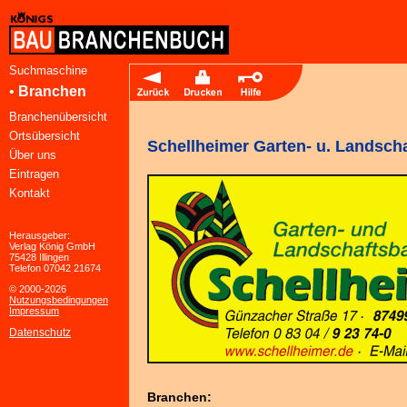
Suchmaschine
•
Branchen
Branchenübersicht
Ortsübersicht
Schellheimer Garten- u. Landsch
Über uns
Eintragen
Kontakt
Herausgeber:
Verlag König GmbH
75428 Illingen
Telefon 07042 21674
© 2000-2026
Nutzungsbedingungen
Impressum
Datenschutz
Branchen: