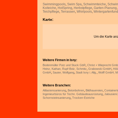
Swimmingpools
,
Swim Spa
,
Schwimmteiche
,
Schwi
Koiteiche
,
HotSpring
,
Herbstpflege
,
Garten-Planung
Teichpflege
,
Terrassen
,
Whirlpools
,
Wintergartenfun
Karte:
Um die Karte an
Weitere Firmen in Isny:
,
Bodenmüller Putz und Stuck GbR
Christ + Wieprecht Gm
,
,
Heinz, Kathan, Rupf-Bolz, Schmitz
Grabowski GmbH
HA
,
,
,
GmbH
Sauter, Wolfgang
Stadt Isny i. Allg.
Wolff GmbH, M
Weitere Branchen:
,
,
,
Altlastensanierung
Betonbohren
Bildhauereien
Containert
,
Ingenieurbüros für Techn. Gebäudeausrüstung
Jalousien/
,
Schornsteinsanierung
Trocken-Estriche