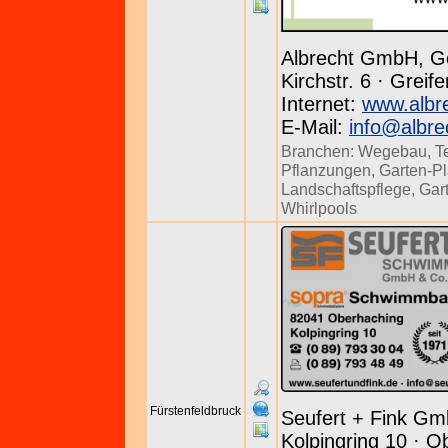
Albrecht GmbH, G
Kirchstr. 6 · Grei
Internet:
www.albr
E-Mail:
info@albre
Branchen:
Wegebau
,
T
Pflanzungen
,
Garten-P
Landschaftspflege
,
Gar
Whirlpools
Fürstenfeldbruck
Seufert + Fink Gm
Kolpingring 10 · O