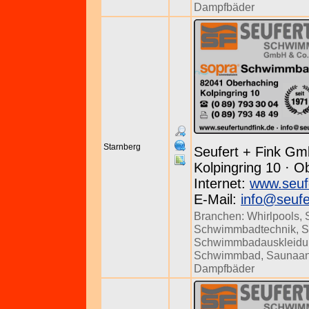
Dampfbäder
Starnberg
Seufert + Fink Gm
Kolpingring 10 · O
Internet:
www.seuf
E-Mail:
info@seufe
Branchen:
Whirlpools
,
Schwimmbadtechnik
,
S
Schwimmbadauskleidu
Schwimmbad
,
Saunaan
Dampfbäder