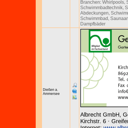
Branchen:
Whirlpools
,
Schwimmbadtechnik
,
S
Abdeckungen
,
Schwim
Schwimmbad
,
Saunaan
Dampfbäder
Dießen a.
Ammersee
Albrecht GmbH, G
Kirchstr. 6 · Grei
Internet:
www.albr