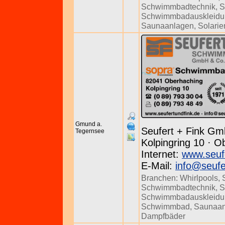
Schwimmbadtechnik
,
S
Schwimmbadauskleidu
Saunaanlagen
,
Solarie
Gmund a.
Seufert + Fink Gm
Tegernsee
Kolpingring 10 · O
Internet:
www.seuf
E-Mail:
info@seufe
Branchen:
Whirlpools
,
Schwimmbadtechnik
,
S
Schwimmbadauskleidu
Schwimmbad
,
Saunaan
Dampfbäder