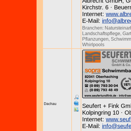
Albrecht GmbH, G
Kirchstr. 6 · Beuer
Internet:
www.albr
E-Mail:
info@albre
Branchen:
Natursteinar
Landschaftspflege
,
Gar
Pflanzungen
,
Schwimm
Whirlpools
Dachau
Seufert + Fink Gm
Kolpingring 10 · O
Internet:
www.seuf
E-Mail:
info@seufe