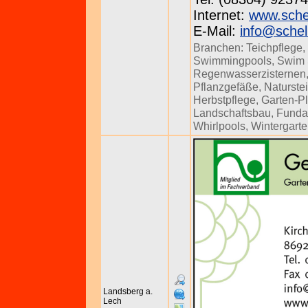
Internet:
www.sche
E-Mail:
info@schel
Branchen:
Teichpflege
,
Swimmingpools
,
Swim
Regenwasserzisternen
Pflanzgefäße
,
Naturste
Herbstpflege
,
Garten-P
Landschaftsbau
,
Funda
Whirlpools
,
Wintergart
Landsberg a.
Lech