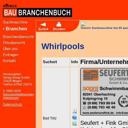
Suchmaschine
•
Branchen
Unsere Suchmaschine hat 30 pas
Branchenübersicht
Ortsübersicht
Whirlpools
Über uns
Eintragen
Firma/Unterne
Kontakt
Suchort
Info
Herausgeber:
Verlag König GmbH
75428 Illingen
Telefon 07042 21674
© 2000-2026
Nutzungsbedingungen
Impressum
Datenschutz
Bad Tölz
Seufert + Fink Gm