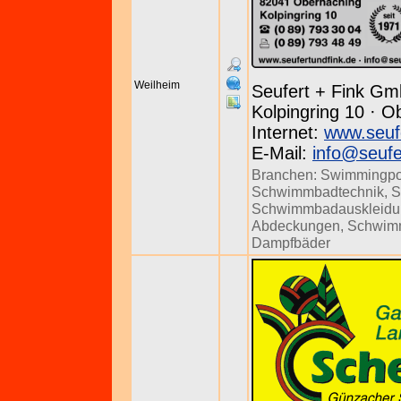
Weilheim
Seufert + Fink Gm
Kolpingring 10 · O
Internet:
www.seuf
E-Mail:
info@seufe
Branchen:
Swimmingpo
Schwimmbadtechnik
,
S
Schwimmbadauskleidu
Abdeckungen
,
Schwim
Dampfbäder