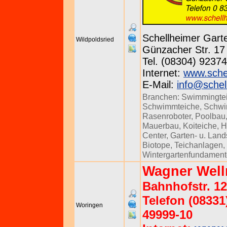
Schellheimer Gar
Wildpoldsried
Günzacher Str. 17 
Tel. (08304) 92374
Internet:
www.sche
E-Mail:
info@schel
Branchen:
Swimmingte
Schwimmteiche
,
Schw
Rasenroboter
,
Poolbau
Mauerbau
,
Koiteiche
,
H
Center
,
Garten- u. Lan
Biotope
,
Teichanlagen
,
Wintergartenfundamen
Wagner Wel
Bahnhofstr. 1
Telefon (08331)
Woringen
49999-10