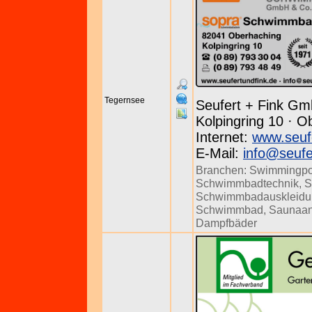
Tegernsee
Seufert + Fink Gm
Kolpingring 10 · O
Internet:
www.seuf
E-Mail:
info@seufe
Branchen:
Swimmingpo
Schwimmbadtechnik
,
S
Schwimmbadauskleidu
Schwimmbad
,
Saunaan
Dampfbäder