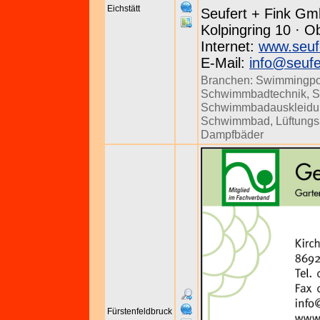
Eichstätt
Seufert + Fink Gm
Kolpingring 10 · O
Internet:
www.seuf
E-Mail:
info@seufe
Branchen:
Swimmingpo
Schwimmbadtechnik
,
S
Schwimmbadauskleidu
Schwimmbad
,
Lüftung
Dampfbäder
Fürstenfeldbruck