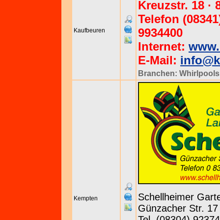
Kreuzstr. 18 
Telefon (08341
9934400
Kaufbeuren
Internet:
www.
E-Mail:
info@
Branchen:
Whirlpools
Schellheimer Gar
Kempten
Günzacher Str. 17 
Tel. (08304) 92374