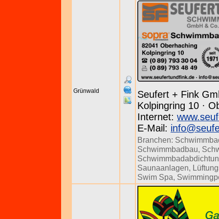
Grünwald
Seufert + Fink Gm
Kolpingring 10 · O
Internet:
www.seuf
E-Mail:
info@seufe
Branchen:
Schwimmbad
Schwimmbadbau
,
Sch
Schwimmbadabdichtu
Saunaanlagen
,
Lüftun
Swim Spa
,
Swimmingp