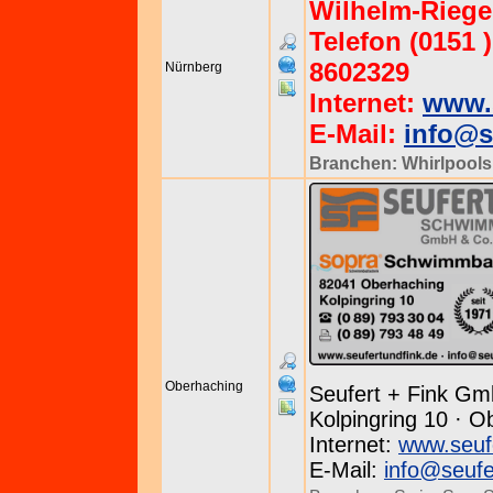
Wilhelm-Rieger
Telefon (0151 )
8602329
Nürnberg
Internet:
www.
E-Mail:
info@s
Branchen:
Whirlpools
Oberhaching
Seufert + Fink Gm
Kolpingring 10 · O
Internet:
www.seuf
E-Mail:
info@seufe