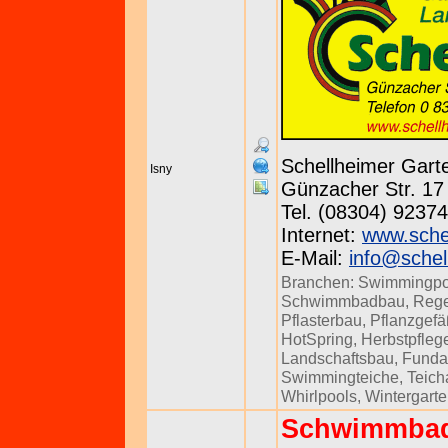
Schellheimer Gar
Isny
Günzacher Str. 17 
Tel. (08304) 92374
Internet:
www.sche
E-Mail:
info@schel
Branchen:
Swimmingpo
Schwimmbadbau
,
Rege
Pflasterbau
,
Pflanzgef
HotSpring
,
Herbstpfleg
Landschaftsbau
,
Funda
Swimmingteiche
,
Teich
Whirlpools
,
Wintergart
Schwimmbad