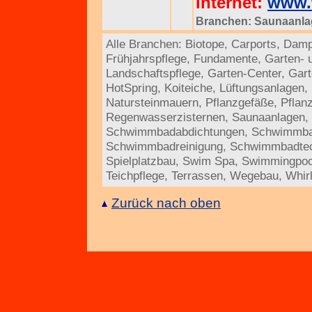
Internet:
www.
Branchen:
Saunaanla
Alle Branchen:
Biotope
,
Carports
,
Damp
Frühjahrspflege
,
Fundamente
,
Garten- 
Landschaftspflege
,
Garten-Center
,
Gart
HotSpring
,
Koiteiche
,
Lüftungsanlagen
,
Natursteinmauern
,
Pflanzgefäße
,
Pflan
Regenwasserzisternen
,
Saunaanlagen
,
Schwimmbadabdichtungen
,
Schwimmba
Schwimmbadreinigung
,
Schwimmbadtec
Spielplatzbau
,
Swim Spa
,
Swimmingpoo
Teichpflege
,
Terrassen
,
Wegebau
,
Whir
Zurück nach oben