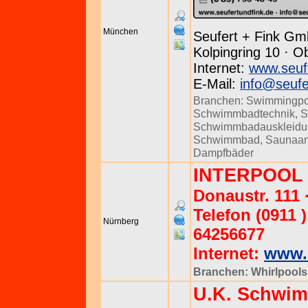
München
Seufert + Fink Gm
Kolpingring 10 · O
Internet:
www.seuf
E-Mail:
info@seufe
Branchen:
Swimmingpo
Schwimmbadtechnik
,
S
Schwimmbadauskleidu
Schwimmbad
,
Saunaan
Dampfbäder
INTERPOOL
Donaustr. 111 
Telefon (0911 )
Nürnberg
64256677
Internet:
www.i
Branchen:
Whirlpools
U.K. Schwi