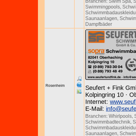
Branchen:
Swim Spa
,
S
Swimmingpools
,
Schwi
Schwimmbadauskleidu
Saunaanlagen
,
Schwi
Dampfbäder
Rosenheim
Seufert + Fink Gm
Kolpingring 10 · O
Internet:
www.seuf
E-Mail:
info@seufe
Branchen:
Whirlpools
,
Schwimmbadtechnik
,
S
Schwimmbadauskleidu
Saunaanlagen
,
Schwi