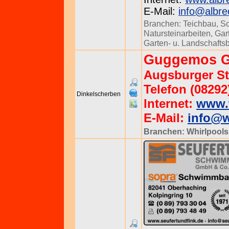
E-Mail:
info@albre
Branchen:
Teichbau
,
S
Natursteinarbeiten
,
Gar
Garten- u. Landschafts
Guggemos 
Augsburger Str
Telefon (08292
Dinkelscherben
Internet:
www.
E-Mail:
info@w
Branchen:
Whirlpools