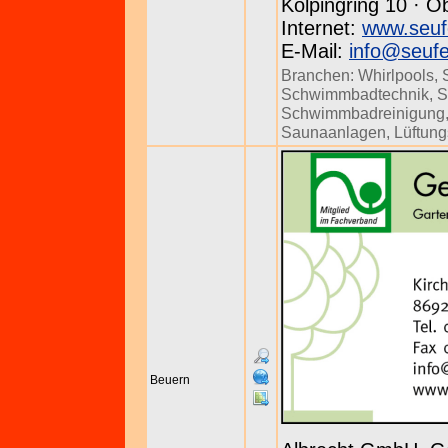
Kolpingring 10 · O
Internet:
www.seuf
E-Mail:
info@seufe
Branchen:
Whirlpools
,
Schwimmbadtechnik
,
S
Schwimmbadreinigung
Saunaanlagen
,
Lüftun
Beuern