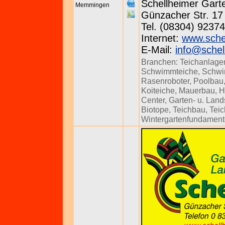
Schellheimer Gar
Memmingen
Günzacher Str. 17 
Tel. (08304) 92374
Internet:
www.sche
E-Mail:
info@schel
Branchen:
Teichanlage
Schwimmteiche
,
Schw
Rasenroboter
,
Poolbau
Koiteiche
,
Mauerbau
,
H
Center
,
Garten- u. Lan
Biotope
,
Teichbau
,
Teic
Wintergartenfundamen