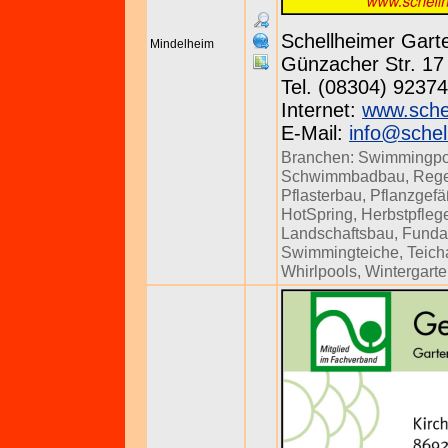
Schellheimer Gar
Mindelheim
Günzacher Str. 17 
Tel. (08304) 92374
Internet:
www.sche
E-Mail:
info@schel
Branchen:
Swimmingpo
Schwimmbadbau
,
Rege
Pflasterbau
,
Pflanzgef
HotSpring
,
Herbstpfleg
Landschaftsbau
,
Funda
Swimmingteiche
,
Teich
Whirlpools
,
Wintergart