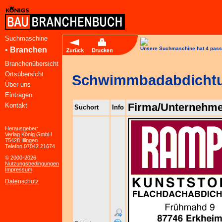
Suchmaschine
•
Branchen
Unsere Suchmaschine hat 4 pass
Branchenübersicht
Ortsübersicht
Schwimmbadabdicht
Über uns
Eintragen
Firma/Unternehm
Kontakt
Suchort
Info
Herausgeber:
Verlag König GmbH
75428 Illingen
Telefon 07042 21674
© 2000-2026
Nutzungsbedingungen
Impressum
Datenschutz