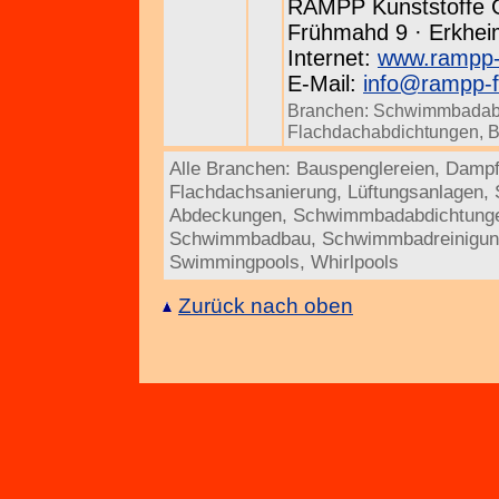
RAMPP Kunststoffe
Frühmahd 9 · Erkheim
Internet:
www.rampp-
E-Mail:
info@rampp-f
Branchen:
Schwimmbadab
Flachdachabdichtungen
,
B
Alle Branchen:
Bauspenglereien
,
Dampf
Flachdachsanierung
,
Lüftungsanlagen
,
Abdeckungen
,
Schwimmbadabdichtung
Schwimmbadbau
,
Schwimmbadreinigu
Swimmingpools
,
Whirlpools
Zurück nach oben