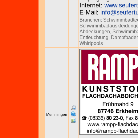
Internet:
www.seufert
E-Mail:
info@seufertu
Branchen:
Schwimmbadte
Schwimmbadauskleidung
Abdeckungen
,
Schwimmb
Entfeuchtung
,
Dampfbäder
Whirlpools
Memmingen