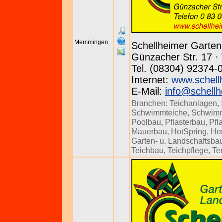
Memmingen
Schellheimer Garte
Günzacher Str. 17 · 
Tel. (08304) 92374-
Internet:
www.schell
E-Mail:
info@schellh
Branchen:
Teichanlagen
,
Schwimmteiche
,
Schwim
Poolbau
,
Pflasterbau
,
Pfl
Mauerbau
,
HotSpring
,
Her
Garten- u. Landschaftsba
Teichbau
,
Teichpflege
,
Te