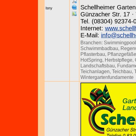
Schellheimer Garte
Isny
Günzacher Str. 17 · 
Tel. (08304) 92374-
Internet:
www.schell
E-Mail:
info@schellh
Branchen:
Swimmingpool
Schwimmbadbau
,
Regenw
Pflasterbau
,
Pflanzgefäß
HotSpring
,
Herbstpflege
,
Landschaftsbau
,
Fundam
Teichanlagen
,
Teichbau
,
Wintergartenfundamente