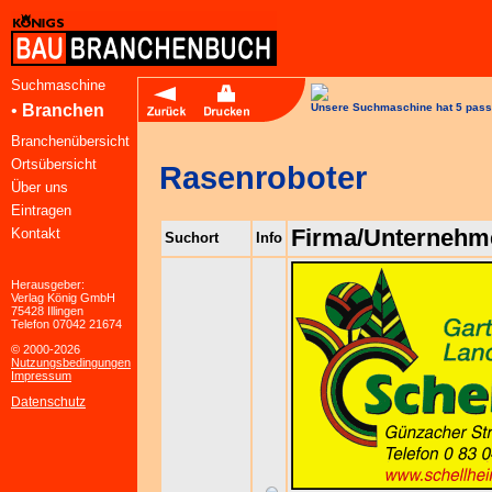
Suchmaschine
•
Branchen
Unsere Suchmaschine hat 5 pass
Branchenübersicht
Ortsübersicht
Rasenroboter
Über uns
Eintragen
Firma/Unternehm
Kontakt
Suchort
Info
Herausgeber:
Verlag König GmbH
75428 Illingen
Telefon 07042 21674
© 2000-2026
Nutzungsbedingungen
Impressum
Datenschutz