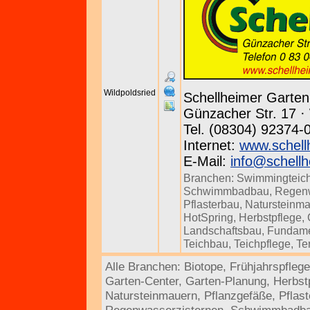
Wildpoldsried
Schellheimer Garte
Günzacher Str. 17 · 
Tel. (08304) 92374-
Internet:
www.schell
E-Mail:
info@schellh
Branchen:
Swimmingteic
Schwimmbadbau
,
Regenw
Pflasterbau
,
Natursteinm
HotSpring
,
Herbstpflege
,
Landschaftsbau
,
Fundam
Teichbau
,
Teichpflege
,
Te
Alle Branchen:
Biotope
,
Frühjahrspflege
Garten-Center
,
Garten-Planung
,
Herbst
Natursteinmauern
,
Pflanzgefäße
,
Pflas