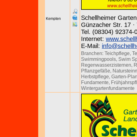
Schellheimer Garte
Kempten
Günzacher Str. 17 · 
Tel. (08304) 92374-
Internet:
www.schell
E-Mail:
info@schellh
Branchen:
Teichpflege
,
T
Swimmingpools
,
Swim S
Regenwasserzisternen
,
R
Pflanzgefäße
,
Naturstein
Herbstpflege
,
Garten-Pla
Fundamente
,
Frühjahrspf
Wintergartenfundamente