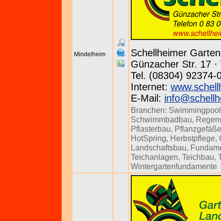
Schellheimer Garte
Mindelheim
Günzacher Str. 17 · 
Tel. (08304) 92374-
Internet:
www.schell
E-Mail:
info@schellh
Branchen:
Swimmingpool
Schwimmbadbau
,
Regenw
Pflasterbau
,
Pflanzgefäß
HotSpring
,
Herbstpflege
,
Landschaftsbau
,
Fundam
Teichanlagen
,
Teichbau
,
Wintergartenfundamente