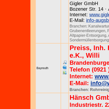
Gigler GmbH
Bozener Str. 14 ·
Internet:
www.gigl
E-Mail:
info-augs
Branchen:
Kanalwartu
Grubenentleerungen
,
Altpapier-Entsorgung
,
Sondermüllentsorgung
Preiss, Inh
e.K., Willi
Brandenburger
Telefon (0921 
Bayreuth
Internet:
www.w
E-Mail:
info@w
Branchen:
Rohrreini
Hänsch Gmb
Industriestr. 