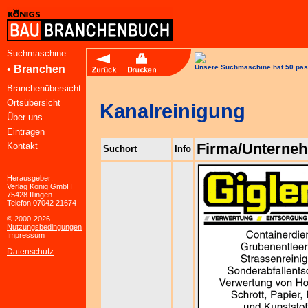
Suchmaschine
•
Branchen
Unsere Suchmaschine hat 50 pas
Branchenübersicht
Ortsübersicht
Kanalreinigung
Über uns
Eintragen
Firma/Unterne
Kontakt
Suchort
Info
Herausgeber:
Verlag König GmbH
75428 Illingen
Telefon 07042 21674
© 2000-2026
Nutzungsbedingungen
Impressum
Datenschutz