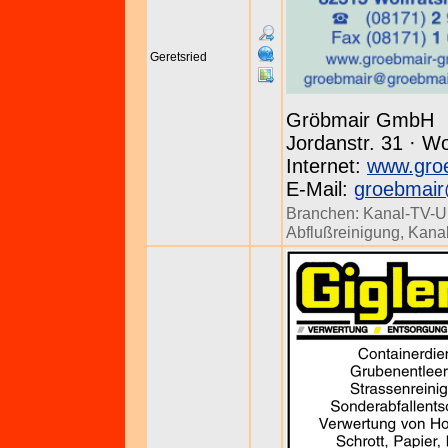
Geretsried
Gröbmair GmbH
Jordanstr. 31 · W
Internet:
www.gro
E-Mail:
groebmai
Branchen:
Kanal-TV-U
Abflußreinigung
,
Kanal