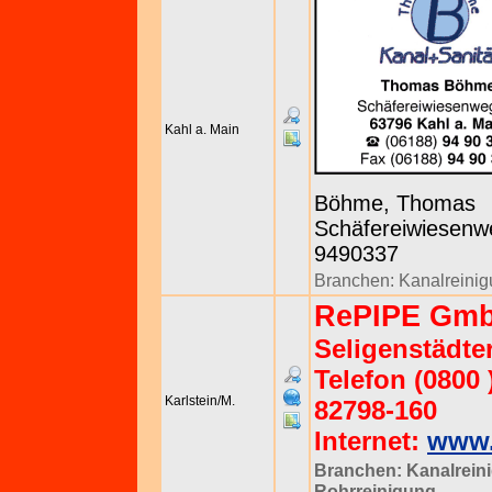
Kahl a. Main
Böhme, Thomas
Schäfereiwiesenwe
9490337
Branchen:
Kanalreini
RePIPE Gm
Seligenstädter
Telefon (0800 
Karlstein/M.
82798-160
Internet:
www.
Branchen:
Kanalrein
Rohrreinigung