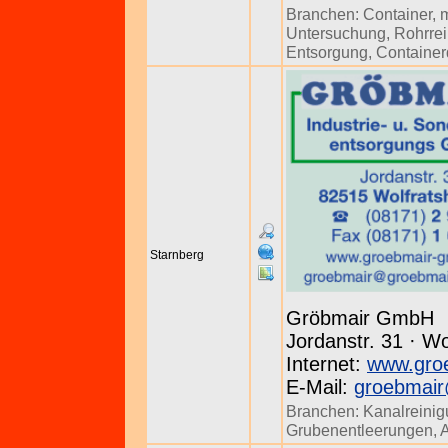
Branchen:
Container
,
Untersuchung
,
Rohrre
Entsorgung
,
Container
Starnberg
Gröbmair GmbH
Jordanstr. 31 · W
Internet:
www.gro
E-Mail:
groebmai
Branchen:
Kanalreini
Grubenentleerungen
,
A