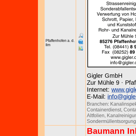
Pfaffenhofen a. d.
Ilm
Gigler GmbH
Zur Mühle 9 · Pfa
Internet:
www.gigl
E-Mail:
info@gigle
Branchen:
Kanalinspek
Containerdienst
,
Conta
Altfolien
,
Kanalreinigu
Sondermüllentsorgung
Baumann Inh