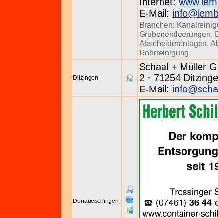
Internet:
www.lem
E-Mail:
info@lemb
Branchen:
Kanalreini
Grubenentleerungen
,
Abscheideranlagen
,
Ab
Rohrreinigung
Schaal + Müller 
2 · 71254 Ditzinge
Ditzingen
E-Mail:
info@scha
Donaueschingen