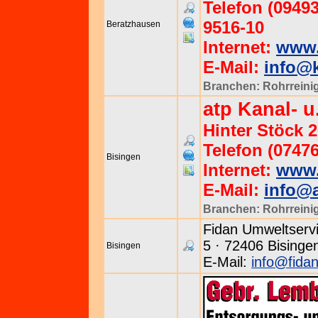
Telefon (09493
9516-10
Beratzhausen
Internet:
www.
E-Mail:
info@k
Branchen:
Rohrreini
atp Kanal- 
Hinter Stöck 2
Telefon (07476
Bisingen
Internet:
www.
E-Mail:
info@a
Branchen:
Rohrreini
Fidan Umweltserv
5 · 72406 Bisinge
Bisingen
E-Mail:
info@fida