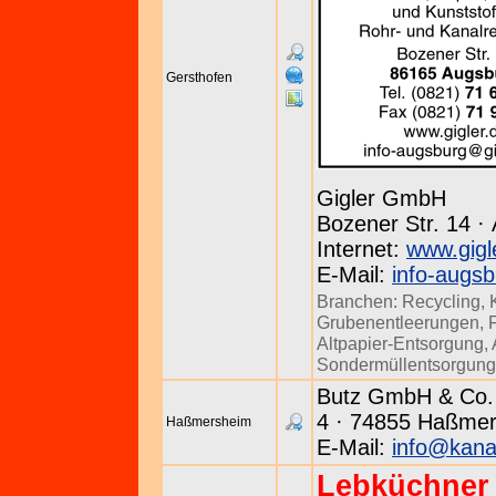
Gersthofen
Gigler GmbH
Bozener Str. 14 ·
Internet:
www.gigl
E-Mail:
info-augs
Branchen:
Recycling
,
Grubenentleerungen
,
Altpapier-Entsorgung
,
Sondermüllentsorgung
Butz GmbH & Co. 
4 · 74855 Haßmers
Haßmersheim
E-Mail:
info@kanal
Lebküchner