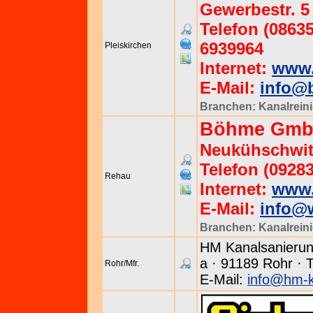
Gewerbestr. 5 
Telefon (08635
6939964
Pleiskirchen
Internet:
www.
E-Mail:
info@
Branchen:
Kanalrein
Böhme GmbH
Neukühschwitz
Telefon (09283
Rehau
Internet:
www.
E-Mail:
info@
Branchen:
Kanalrein
HM Kanalsanierung 
a · 91189 Rohr · 
Rohr/Mfr.
E-Mail:
info@hm-k