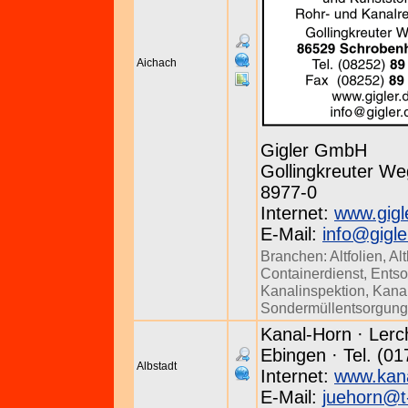
Aichach
Gigler GmbH
Gollingkreuter We
8977-0
Internet:
www.gigl
E-Mail:
info@gigle
Branchen:
Altfolien
,
Al
Containerdienst
,
Entso
Kanalinspektion
,
Kanal
Sondermüllentsorgung
Kanal-Horn · Lerch
Ebingen · Tel. (0
Albstadt
Internet:
www.kana
E-Mail:
juehorn@t