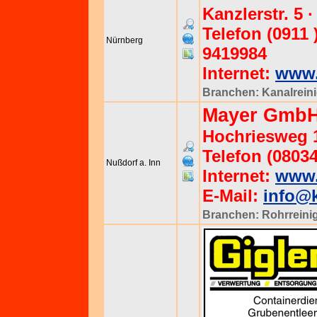
Kanzlerstr. 5 
Telefon (0911 
Nürnberg
9419984
Internet:
www.
Branchen:
Kanalrein
Mayer GmbH
Hochriesweg 1
Telefon (08034
Nußdorf a. Inn
Internet:
www.
E-Mail:
info@
Branchen:
Rohrreini