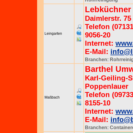
Lebküchner
Daimlerstr. 75
Telefon (07131
9056-20
Leingarten
Internet:
www.
E-Mail:
info@
Branchen:
Rohrreini
Barthel Um
Karl-Geiling-S
Poppenlauer
Telefon (09733
Maßbach
8155-10
Internet:
www.
E-Mail:
info@
Branchen:
Container