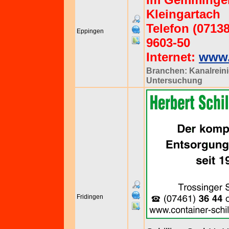
Kleingartach
Telefon (07138
Eppingen
9603-50
Internet:
www.
Branchen:
Kanalrein
Untersuchung
Fridingen