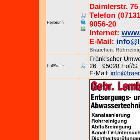
Daimlerstr. 75
Telefon (07131
9056-20
Heilbronn
Internet:
www.
E-Mail:
info@
Branchen:
Rohrreini
Fränkischer Umwel
26 · 95028 Hof/S. 
Hof/Saale
E-Mail:
info@frae