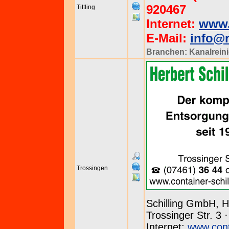
920467
Tittling
Internet:
www.
E-Mail:
info@r
Branchen:
Kanalrein
Trossingen
Schilling GmbH, H
Trossinger Str. 3 
Internet:
www.conta