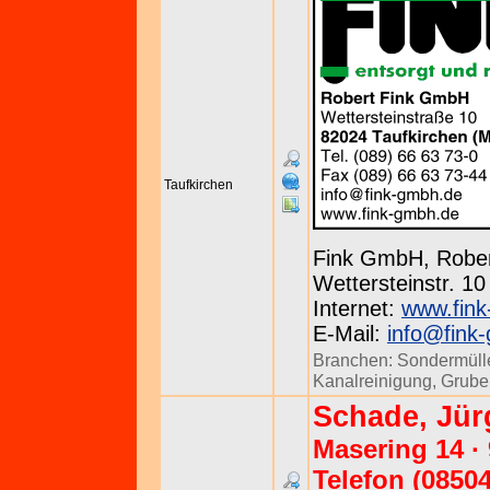
Taufkirchen
Fink GmbH, Robe
Wettersteinstr. 10
Internet:
www.fin
E-Mail:
info@fink
Branchen:
Sondermüll
Kanalreinigung
,
Grube
Schade, Jür
Masering 14 · 
Telefon (08504