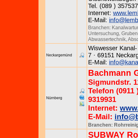
Tel. (089 ) 357537
Internet:
www.lem
E-Mail:
info@lemb
Branchen:
Kanalwartu
Untersuchung
,
Gruben
Abwassertechnik
,
Absc
Wiswesser Kanal-
7 · 69151 Neckar
Neckargemünd
E-Mail:
info@kana
Bachmann 
Sigmundstr. 1
Telefon (0911 
9319931
Nürnberg
Internet:
www.
E-Mail:
info@
Branchen:
Rohrreini
SUBWAY Ro