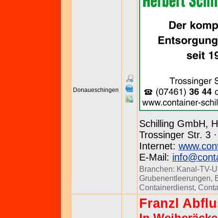
Donaueschingen
Schilling GmbH, H
Trossinger Str. 3 
Internet:
www.conta
E-Mail:
info@conta
Branchen:
Kanal-TV-U
Grubenentleerungen
,
Containerdienst
,
Conta
Franzl Abfl
In Weiheräcke