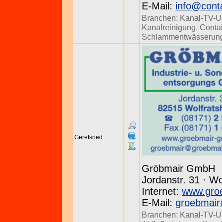
E-Mail:
info@conta
Branchen:
Kanal-TV-U
Kanalreinigung
,
Conta
Schlammentwässerun
Geretsried
Gröbmair GmbH
Jordanstr. 31 · W
Internet:
www.gro
E-Mail:
groebmai
Branchen:
Kanal-TV-U