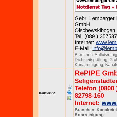
Gebr. Lemberger 
GmbH
Olschewskibogen 
Tel. (089 ) 357537
Internet:
www.lem
E-Mail:
info@lemb
Branchen:
Abflußreini
Dichtheitsprüfung
,
Gru
Kanalreinigung
,
Kanal
RePIPE Gm
Seligenstädter
Telefon (0800 
Karlstein/M.
82798-160
Internet:
www.
Branchen:
Kanalrein
Rohrreinigung