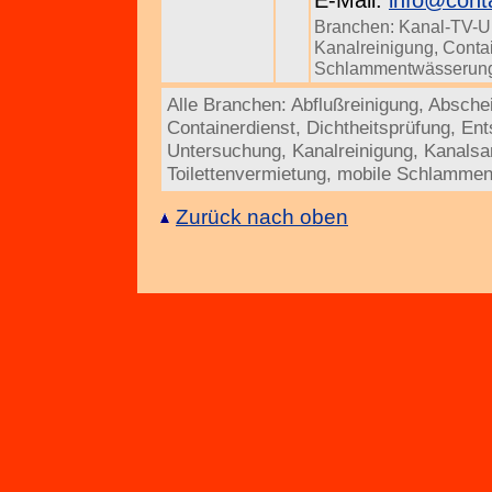
E-Mail:
info@conta
Branchen:
Kanal-TV-U
Kanalreinigung
,
Conta
Schlammentwässerun
Alle Branchen:
Abflußreinigung
,
Absche
Containerdienst
,
Dichtheitsprüfung
,
Ent
Untersuchung
,
Kanalreinigung
,
Kanalsa
Toilettenvermietung
,
mobile Schlammen
Zurück nach oben