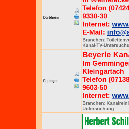
Telefon (07424
9330-30
Dürbheim
Internet:
www.
E-Mail:
info@a
Branchen:
Toiletten
Kanal-TV-Untersuch
Beyerle Kan
Im Gemminger 
Kleingartach
Telefon (07138
Eppingen
9603-50
Internet:
www.
Branchen:
Kanalrein
Untersuchung