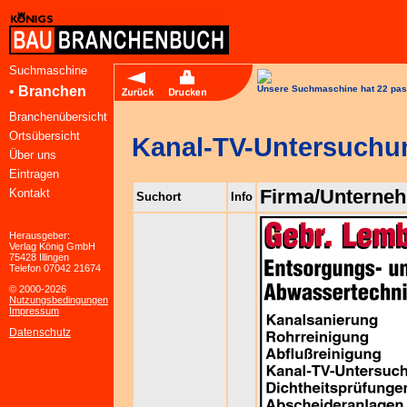
Suchmaschine
•
Branchen
Unsere Suchmaschine hat 22 pas
Branchenübersicht
Ortsübersicht
Kanal-TV-Untersuchu
Über uns
Eintragen
Firma/Unterne
Kontakt
Suchort
Info
Herausgeber:
Verlag König GmbH
75428 Illingen
Telefon 07042 21674
© 2000-2026
Nutzungsbedingungen
Impressum
Datenschutz