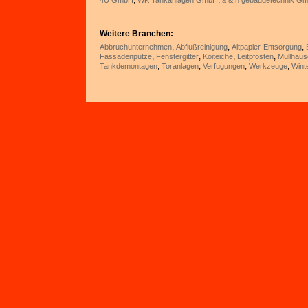
,
,
4U GmbH
WK Tankanlagen GmbH
a & n gebäudetechnik G
Weitere Branchen:
,
,
,
Abbruchunternehmen
Abflußreinigung
Altpapier-Entsorgung
,
,
,
,
Fassadenputze
Fenstergitter
Koiteiche
Leitpfosten
Müllhäus
,
,
,
,
Tankdemontagen
Toranlagen
Verfugungen
Werkzeuge
Wint