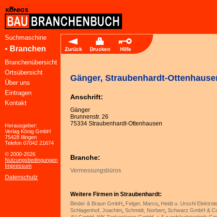
Suchmaschine
•
Branchen
Branchenübersicht
Ortsübersicht
Gänger, Straubenhardt-Ottenhause
Über uns
Eintragen
Anschrift:
Kontakt
Gänger
Brunnenstr. 26
75334 Straubenhardt-Ottenhausen
Herausgeber:
Verlag König GmbH
75428 Illingen
Telefon 07042 21674
© 2000-2026
Branche:
Nutzungsbedingungen
Impressum
Vermessungsbüros
Datenschutz
Weitere Firmen in Straubenhardt:
,
,
Binder & Braun GmbH
Felger, Marco
Heidt u. Urschl Elektr
,
,
Schlagenhof, Joachim
Schmidt, Norbert
Schwarz GmbH & C