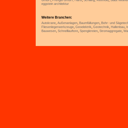
,
,
,
GmbH
Prengel GmbH, Hans
Schilling, Reinhold
Stadt Weilhei
eggstein architektur
Weitere Branchen:
,
,
,
Autokrane
Außenanlagen
Baumfällungen
Bohr- und Sägetec
,
,
,
,
Fliesenlegerwerkzeuge
Geoelektrik
Geotechnik
Hallenbau
I
,
,
,
,
Bauwesen
Schnelllauftore
Spenglereien
Stromaggregate
Wa