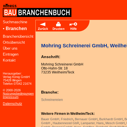
Suchmaschine
•
Branchen
Branchenübersicht
Ortsübersicht
Mohring Schreinerei GmbH, Weilhe
Über uns
Eintragen
Anschrift:
Kontakt
Mohring Schreinerei GmbH
Otto-Hahn-Str. 18
73235 Weilheim/Teck
Herausgeber:
Verlag König GmbH
75428 Illingen
Telefon 07042 21674
© 2000-2026
Branche:
Nutzungsbedingungen
Impressum
Schreinereien
Datenschutz
Weitere Firmen in Weilheim/Teck:
,
,
,
Bauer GmbH, Friedrich
Bernauer GmbH
Burkhardt GmbH
B
,
,
,
,
GmbH
Haubennestel GbR
Lamparter, Hans
Mesch GmbH