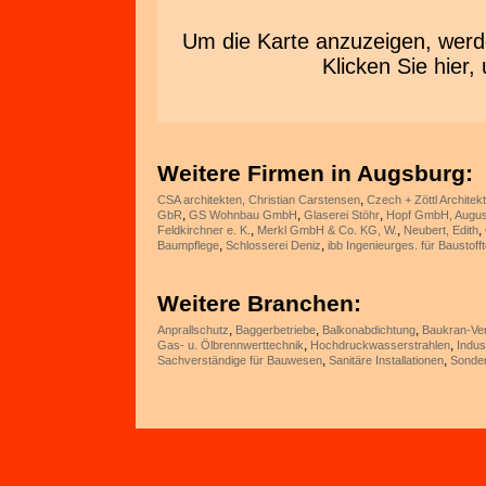
Um die Karte anzuzeigen, wer
Klicken Sie hie
Weitere Firmen in Augsburg:
,
CSA architekten, Christian Carstensen
Czech + Zöttl Architek
,
,
,
GbR
GS Wohnbau GmbH
Glaserei Stöhr
Hopf GmbH, Augus
,
,
,
Feldkirchner e. K.
Merkl GmbH & Co. KG, W.
Neubert, Edith
,
,
Baumpflege
Schlosserei Deniz
ibb Ingenieurges. für Bausto
Weitere Branchen:
,
,
,
Anprallschutz
Baggerbetriebe
Balkonabdichtung
Baukran-Ve
,
,
Gas- u. Ölbrennwerttechnik
Hochdruckwasserstrahlen
Indus
,
,
Sachverständige für Bauwesen
Sanitäre Installationen
Sonder