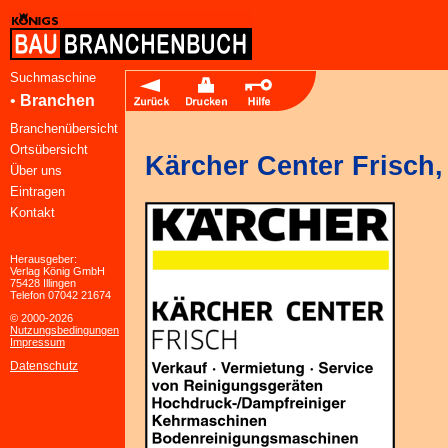
Suchmaschine
•
Branchen
Branchenübersicht
Ortsübersicht
Kärcher Center Frisch
Über uns
Eintragen
Kontakt
Herausgeber:
Verlag König GmbH
75428 Illingen
Telefon 07042 21674
© 2000-2026
Nutzungsbedingungen
Impressum
Datenschutz