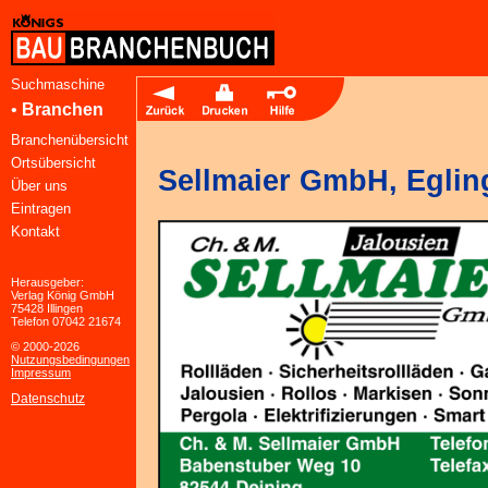
Suchmaschine
•
Branchen
Branchenübersicht
Ortsübersicht
Sellmaier GmbH, Eglin
Über uns
Eintragen
Kontakt
Herausgeber:
Verlag König GmbH
75428 Illingen
Telefon 07042 21674
© 2000-2026
Nutzungsbedingungen
Impressum
Datenschutz