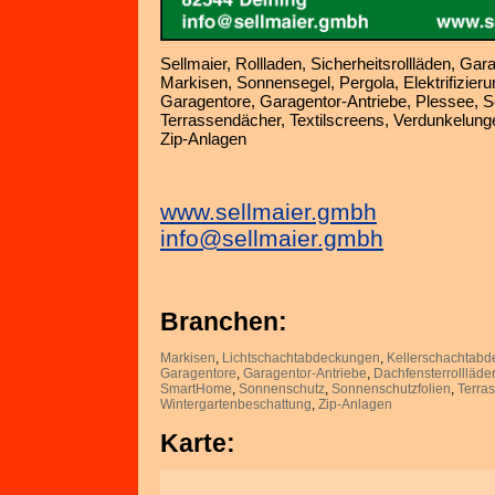
Sellmaier, Rollladen, Sicherheitsrollläden, Gar
Markisen, Sonnensegel, Pergola, Elektrifizie
Garagentore, Garagentor-Antriebe, Plessee, S
Terrassendächer, Textilscreens, Verdunkelung
Zip-Anlagen
www.sellmaier.gmbh
info@sellmaier.gmbh
Branchen:
Markisen
,
Lichtschachtabdeckungen
,
Kellerschachtab
Garagentore
,
Garagentor-Antriebe
,
Dachfensterrollläde
SmartHome
,
Sonnenschutz
,
Sonnenschutzfolien
,
Terra
Wintergartenbeschattung
,
Zip-Anlagen
Karte: