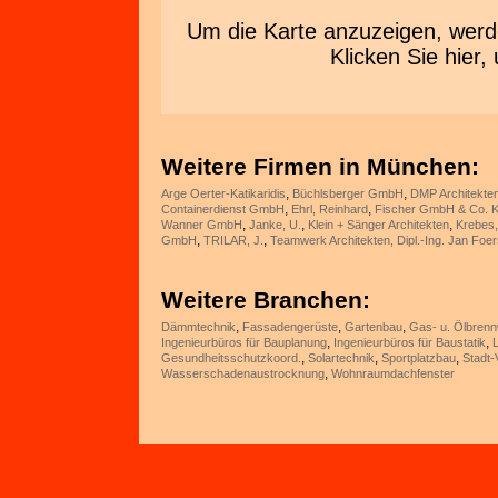
Um die Karte anzuzeigen, wer
Klicken Sie hie
Weitere Firmen in München:
,
,
Arge Oerter-Katikaridis
Büchlsberger GmbH
DMP Architekten
,
,
Containerdienst GmbH
Ehrl, Reinhard
Fischer GmbH & Co. 
,
,
,
Wanner GmbH
Janke, U.
Klein + Sänger Architekten
Krebes,
,
,
GmbH
TRILAR, J.
Teamwerk Architekten, Dipl.-Ing. Jan Foer
Weitere Branchen:
,
,
,
Dämmtechnik
Fassadengerüste
Gartenbau
Gas- u. Ölbrenn
,
,
Ingenieurbüros für Bauplanung
Ingenieurbüros für Baustatik
,
,
,
Gesundheitsschutzkoord.
Solartechnik
Sportplatzbau
Stadt-V
,
Wasserschadenaustrocknung
Wohnraumdachfenster