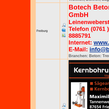
Botech Beto
GmbH
Leinenweberstr
Telefon (0761 )
Freiburg
8885791
Internet:
www.
E-Mail:
info@
Branchen:
Beton: Tr