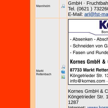
GmbH · Fruchtbah
Mannheim
Tel. (0621 ) 73226
E-Mail:
arl@fst-m
Markt
Rettenbach
Kornes GmbH & C
Köngetrieder Str. 
1287
Internet:
www.kor