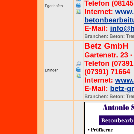
Telefon (08145
Egenhofen
Internet:
www.
betonbearbeit
E-Mail:
info@h
Branchen:
Beton: Tr
Betz GmbH
Gartenstr. 23
Telefon (07391
(07391) 71664
Ehingen
Internet:
www.
E-Mail:
betz-
Branchen:
Beton: Tr