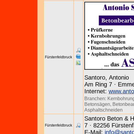
Fürstenfeldbruck
Santoro, Antonio
Am Ring 7 · Emmer
Internet:
www.anto
Branchen:
Kernbohrun
Betonsägen
,
Betonbear
Asphaltschneiden
Santoro Beton & Ha
7 · 82256 Fürsten
Fürstenfeldbruck
E-Mail:
info@santo