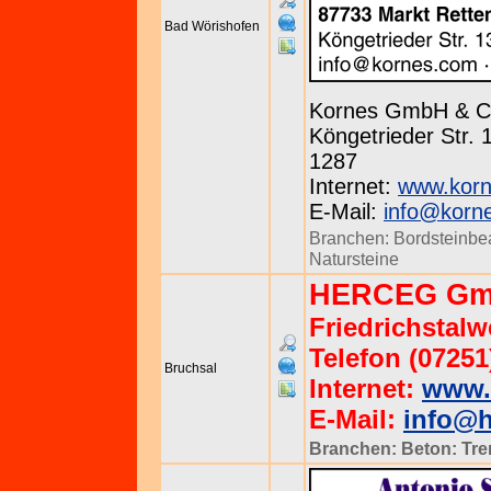
Bad Wörishofen
Kornes GmbH & C
Köngetrieder Str. 
1287
Internet:
www.kor
E-Mail:
info@korn
Branchen:
Bordsteinbe
Natursteine
HERCEG G
Friedrichstalw
Telefon (07251
Bruchsal
Internet:
www.
E-Mail:
info@
Branchen:
Beton: Tr