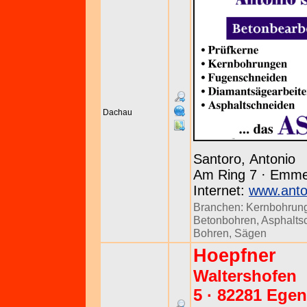
Dachau
Santoro, Antonio
Am Ring 7 · Emmer
Internet:
www.anto
Branchen:
Kernbohrun
Betonbohren
,
Asphalts
Bohren, Sägen
Hoepfner
Waltershofen
5 · 82281 Ege