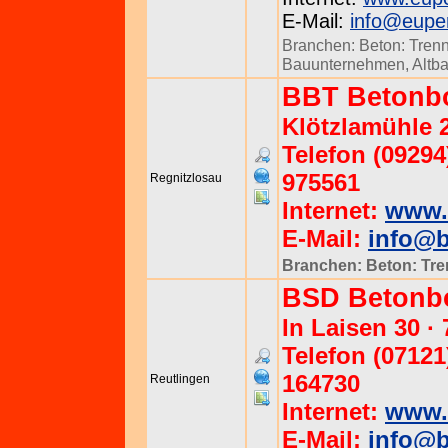
E-Mail:
info@euper
Branchen:
Beton: Tren
Bauunternehmen
,
Altb
BBT Betonbo
Klötzlamühle 
Telefon (09294
975561
Regnitzlosau
Internet:
www.b
E-Mail:
info@b
Branchen:
Beton: Tr
BSD Betonbo
In Laisen 30 ·
Telefon (07121
164730
Reutlingen
Internet:
www.
E-Mail:
info@b