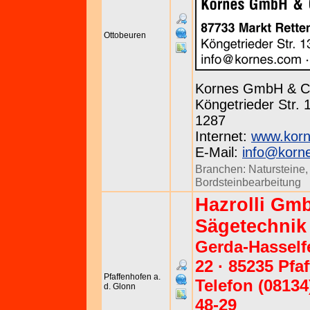
Ottobeuren
Kornes GmbH & C
Köngetrieder Str. 
1287
Internet:
www.kor
E-Mail:
info@korn
Branchen:
Natursteine
Bordsteinbearbeitung
Hazrolli Gm
Sägetechnik
Gerda-Hasself
22 · 85235 Pfa
Pfaffenhofen a.
Telefon (08134)
d. Glonn
48-29