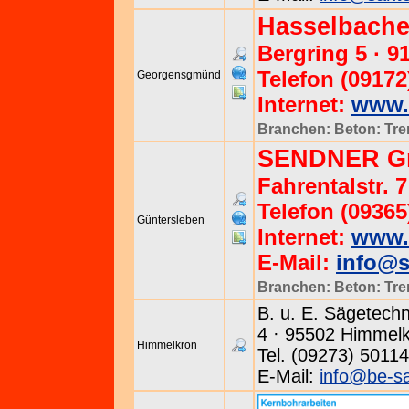
Hasselbache
Bergring 5 · 
Telefon (09172
Georgensgmünd
Internet:
www.
Branchen:
Beton: Tr
SENDNER 
Fahrentalstr. 
Telefon (09365
Güntersleben
Internet:
www.
E-Mail:
info@s
Branchen:
Beton: Tr
B. u. E. Sägetech
4 · 95502 Himmel
Himmelkron
Tel. (09273) 5011
E-Mail:
info@be-s