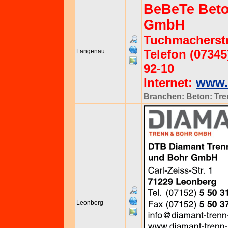
BeBeTe Beto
GmbH
Tuchmacherstr
Telefon (07345)
Langenau
92-10
Internet:
www.
Branchen:
Beton: Tr
Leonberg