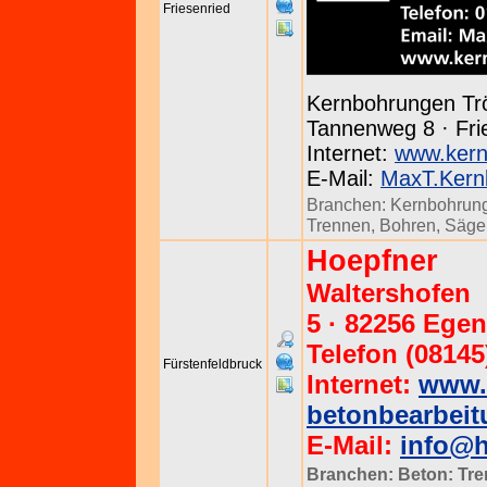
Friesenried
Kernbohrungen Tr
Tannenweg 8 · Frie
Internet:
www.kern
E-Mail:
MaxT.Kern
Branchen:
Kernbohrun
Trennen, Bohren, Säg
Hoepfner
Waltershofen
5 · 82256 Ege
Telefon (08145
Fürstenfeldbruck
Internet:
www.
betonbearbeit
E-Mail:
info@h
Branchen:
Beton: Tr