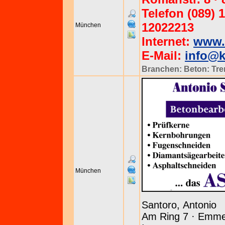
Telefon (089) 
12022213
München
Internet:
www.
E-Mail:
info@k
Branchen:
Beton: Tr
München
Santoro, Antonio
Am Ring 7 · Emmer