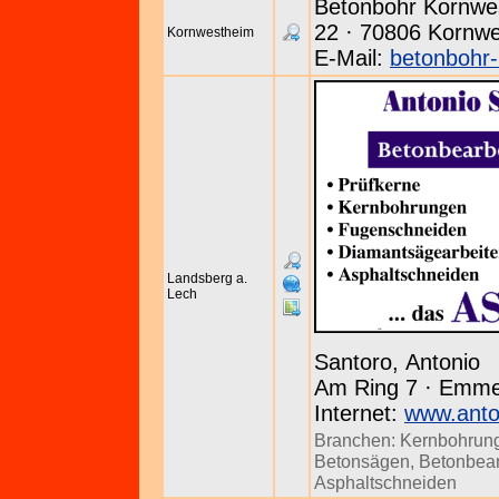
Betonbohr Kornwe
22 · 70806 Kornwe
Kornwestheim
E-Mail:
betonbohr
Landsberg a.
Lech
Santoro, Antonio
Am Ring 7 · Emmer
Internet:
www.anto
Branchen:
Kernbohrun
Betonsägen
,
Betonbear
Asphaltschneiden