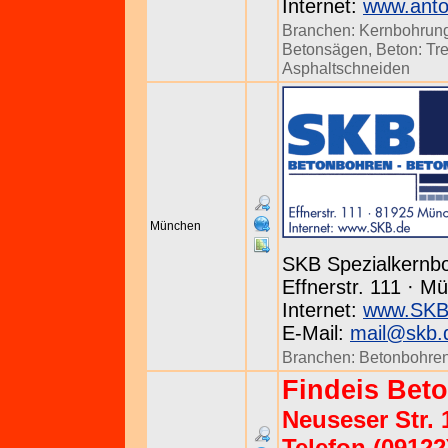
Internet:
www.anto
Branchen:
Kernbohrun
Betonsägen
,
Beton: Tr
Asphaltschneiden
München
SKB Spezialkern
Effnerstr. 111 · M
Internet:
www.SKB
E-Mail:
mail@skb.
Branchen:
Betonbohre
Findeis Bet
Neuseser Str.
Telefon (09122