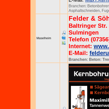
E-Mail:
MaxT.Kern
Branchen:
Betonbohre
Asphaltschneiden
,
Fug
Felder & Sö
Baltringer Str
Sulmingen
Telefon (07356
Maselheim
Internet:
www.
E-Mail:
felder
Branchen:
Beton: Tr