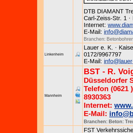
DTB DIAMANT Tr
Carl-Zeiss-Str. 1 
Internet:
www.diam
E-Mail:
info@diama
Branchen:
Betonbohre
Lauer e. K. · Kaise
0172/9967797
Linkenheim
E-Mail:
info@lauer
BST - R. Vo
Düsseldorfer S
Telefon (0621 )
8930363
Mannheim
Internet:
www.b
E-Mail:
info@b
Branchen:
Beton: Tr
FST Verkehrssiche