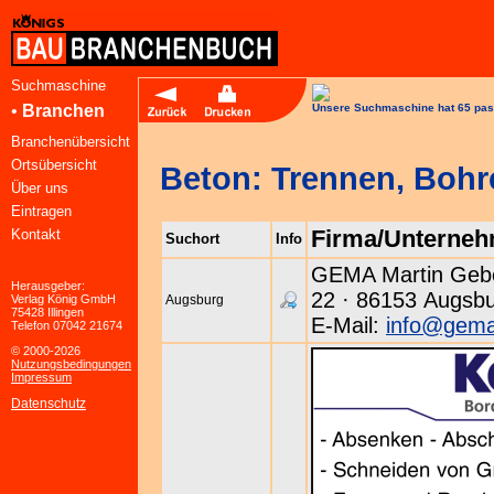
Suchmaschine
•
Branchen
Unsere Suchmaschine hat 65 pas
Branchenübersicht
Ortsübersicht
Beton: Trennen, Bohr
Über uns
Eintragen
Firma/Unterne
Kontakt
Suchort
Info
GEMA Martin Gebel
Herausgeber:
22 · 86153 Augsbu
Verlag König GmbH
Augsburg
75428 Illingen
E-Mail:
info@gema
Telefon 07042 21674
© 2000-2026
Nutzungsbedingungen
Impressum
Datenschutz