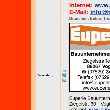
Internet:
www.h
E-Mail:
info@h
Branchen:
Beton: Tr
Ravensburg
Euperle Bauunte
Ziegelstr. 60 · Vog
Internet:
www.eupe