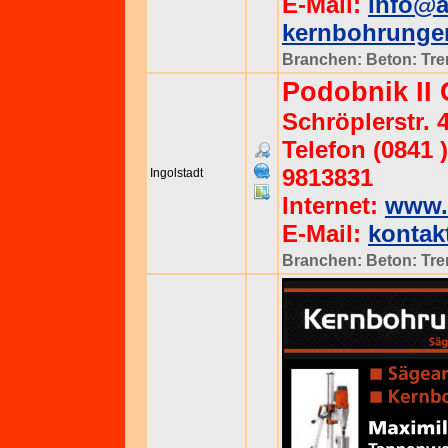
E-Mail:
info@a
kernbohrunge
Branchen:
Beton: Tr
Podobnik II
Schröplerstr. 
Telefon (0841 )
9813831
Ingolstadt
Internet:
www.
E-Mail:
kontak
Branchen:
Beton: Tr