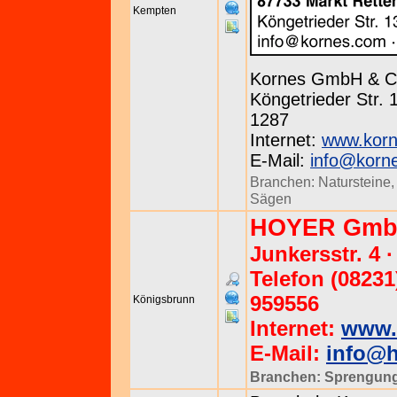
Kempten
Kornes GmbH & C
Köngetrieder Str. 
1287
Internet:
www.kor
E-Mail:
info@korn
Branchen:
Natursteine
Sägen
HOYER Gmb
Junkersstr. 4
Telefon (08231
959556
Königsbrunn
Internet:
www.
E-Mail:
info@h
Branchen:
Sprengun