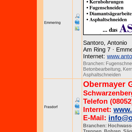
Emmering
Santoro, Antonio
Am Ring 7 · Emmer
Internet:
www.anto
Branchen:
Fugenschne
Betonbearbeitung
,
Ker
Asphaltschneiden
Obermayer
Schwarzenbergs
Telefon (08052
Frasdorf
Internet:
www.
E-Mail:
info@
Branchen:
Hochwasse
Trennen, Bohren, Sä