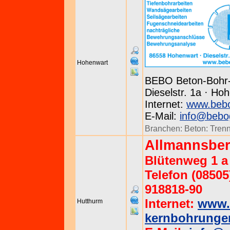
Hohenwart
BEBO Beton-Bohr
Dieselstr. 1a · Ho
Internet:
www.beb
E-Mail:
info@bebo
Branchen:
Beton: Tren
Allmannsbe
Blütenweg 1 a
Telefon (08505
918818-90
Internet:
www.
Hutthurm
kernbohrunge