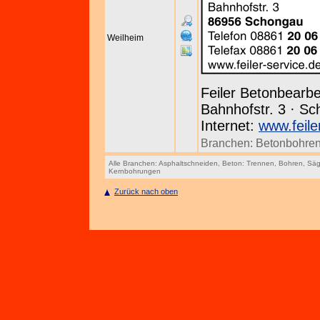
Weilheim
Feiler Betonbearbe
Bahnhofstr. 3 · Sc
Internet:
www.feile
Branchen:
Betonbohre
Alle Branchen:
Asphaltschneiden
,
Beton: Trennen, Bohren, Sä
Kernbohrungen
Zurück nach oben