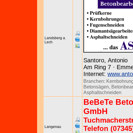
Landsberg a.
Lech
Santoro, Antonio
Am Ring 7 · Emmer
Internet:
www.anto
Branchen:
Kernbohrun
Betonsägen
,
Betonbear
Asphaltschneiden
BeBeTe Beto
GmbH
Tuchmacherstr
Telefon (07345)
Langenau