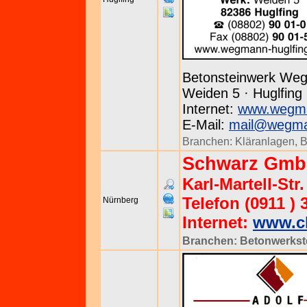
Betonsteinwerk We
Weiden 5 · Huglfing 
Internet:
www.wegma
E-Mail:
mail@wegman
Branchen:
Kläranlagen
,
B
Schwarz GmbH
Karl-Martell-Str
Telefon (0911 ) 
Nürnberg
Internet:
www.ch
Branchen:
Betonwerkst