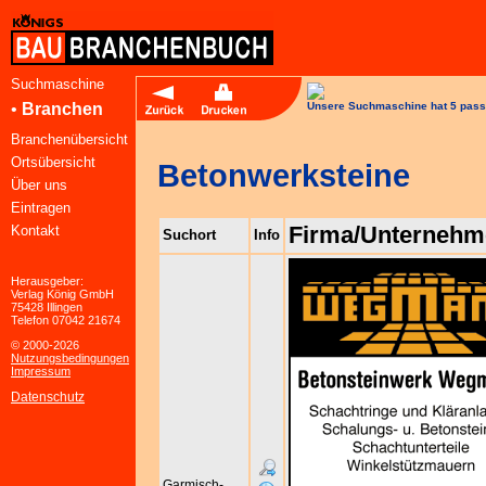
Suchmaschine
•
Branchen
Unsere Suchmaschine hat 5 pass
Branchenübersicht
Ortsübersicht
Betonwerksteine
Über uns
Eintragen
Firma/Unternehm
Kontakt
Suchort
Info
Herausgeber:
Verlag König GmbH
75428 Illingen
Telefon 07042 21674
© 2000-2026
Nutzungsbedingungen
Impressum
Datenschutz
Garmisch-