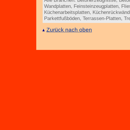
Alle Branchen:
Betonerzeugnisse
,
Beto
Wandplatten
,
Feinsteinzeugplatten
,
Fli
Küchenarbeitsplatten
,
Küchenrückwänd
Parkettfußböden
,
Terrassen-Platten
,
Tr
Zurück nach oben