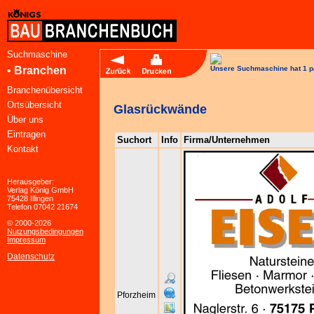
Suchmaschine
•
Branchen
Unsere Suchmaschine hat 1 p
Branchenübersicht
Ortsübersicht
Glasrückwände
Über uns
Eintragen
Suchort
Info
Firma/Unternehmen
Kontakt
Herausgeber:
Verlag König GmbH
75428 Illingen
Telefon 07042 21674
© 2000-2026
Nutzungsbedingungen
Impressum
Datenschutz
Pforzheim