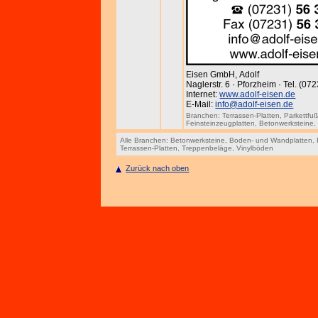
Eisen GmbH, Adolf
Naglerstr. 6 · Pforzheim · Tel. (0
Internet:
www.adolf-eisen.de
E-Mail:
info@adolf-eisen.de
Branchen:
Terrassen-Platten
,
Parkettfu
Feinsteinzeugplatten
,
Betonwerksteine
Alle Branchen:
Betonwerksteine
,
Boden- und Wandplatten
,
Terrassen-Platten
,
Treppenbeläge
,
Vinylböden
Zurück nach oben