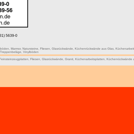
7231) 5639-0
ßböden
,
Marmor
,
Natursteine
,
Fliesen
,
Glasrückwände
,
Küchenrückwände aus Glas
,
Küchenarbeit
,
Treppenbeläge
,
Vinylböden
Feinsteinzeugplatten
,
Fliesen
,
Glasrückwände
,
Granit
,
Küchenarbeitsplatten
,
Küchenrückwände 