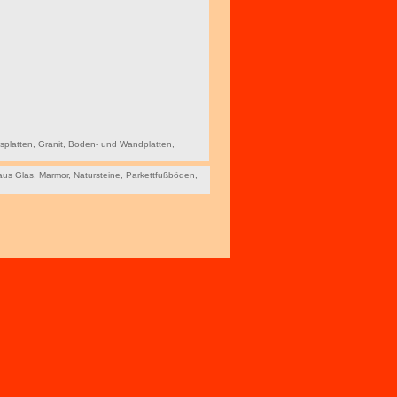
splatten
,
Granit
,
Boden- und Wandplatten
,
aus Glas
,
Marmor
,
Natursteine
,
Parkettfußböden
,