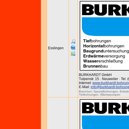
Esslingen
BURKHARDT GmbH
Tulpenstr. 15 · Neuweiler · Tel.
Internet:
www.burkhardt-bohrun
E-Mail:
info@burkhardt-bohrun
Branchen:
Spezialbohrungen
,
Erdwä
Tiefbohrungen
,
Wärmepumpen