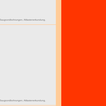
Baugrundbohrungen
,
Altlastenerkundung
,
Baugrundbohrungen
,
Altlastenerkundung
,