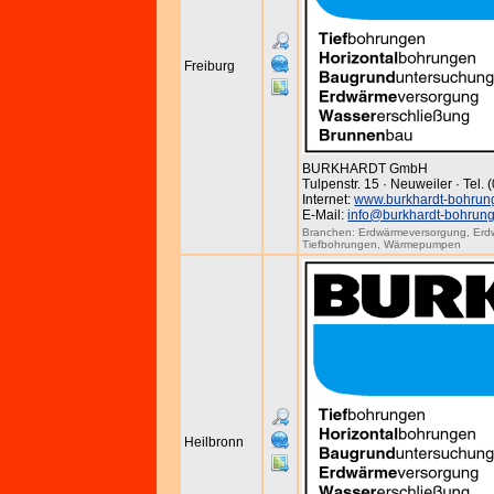
Freiburg
BURKHARDT GmbH
Tulpenstr. 15 · Neuweiler · Tel.
Internet:
www.burkhardt-bohrun
E-Mail:
info@burkhardt-bohrun
Branchen:
Erdwärmeversorgung
,
Erd
Tiefbohrungen
,
Wärmepumpen
Heilbronn