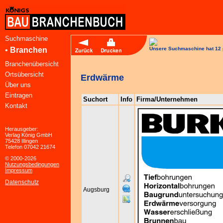
Suchmaschine
•
Branchen
Unsere Suchmaschine hat 12 
Branchenübersicht
Ortsübersicht
Erdwärme
Über uns
Eintragen
Suchort
Info
Firma/Unternehmen
Kontakt
Herausgeber:
Verlag König GmbH
75428 Illingen
Telefon 07042 21674
© 2000-2026
Nutzungsbedingungen
Impressum
Datenschutz
Augsburg