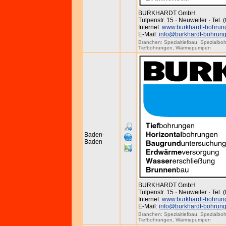
BURKHARDT GmbH
Tulpenstr. 15 · Neuweiler · Tel.
Internet:
www.burkhardt-bohrun
E-Mail:
info@burkhardt-bohrun
Branchen:
Spezialtiefbau
,
Spezialbo
Tiefbohrungen
,
Wärmepumpen
Baden-
Baden
BURKHARDT GmbH
Tulpenstr. 15 · Neuweiler · Tel.
Internet:
www.burkhardt-bohrun
E-Mail:
info@burkhardt-bohrun
Branchen:
Spezialtiefbau
,
Spezialbo
Tiefbohrungen
,
Wärmepumpen