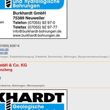
 (07055) 9297-0
gen.de
gen.de
hrungen
,
Erdwärmeversorgung
,
Erdwärme
,
Brunnenbau
,
Bohrungen
,
Baugrunduntersuchungen
,
mbH & Co. KG
enzberg
e
Erdwärme
,
Bohrungen
,
Wärmepumpen