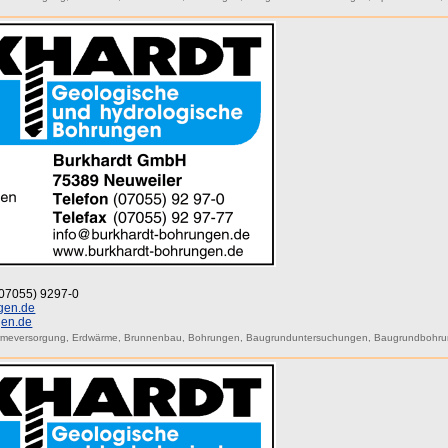
 (07055) 9297-0
gen.de
gen.de
rmeversorgung
,
Erdwärme
,
Brunnenbau
,
Bohrungen
,
Baugrunduntersuchungen
,
Baugrundbohr