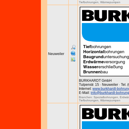
Tiefbohrungen
,
Wärmepumpen
Neuweiler
BURKHARDT GmbH
Tulpenstr. 15 · Neuweiler · Tel.
Internet:
www.burkhardt-bohrun
E-Mail:
info@burkhardt-bohrun
Branchen:
Spezialbohrungen
,
Erdwä
Tiefbohrungen
,
Wärmepumpen