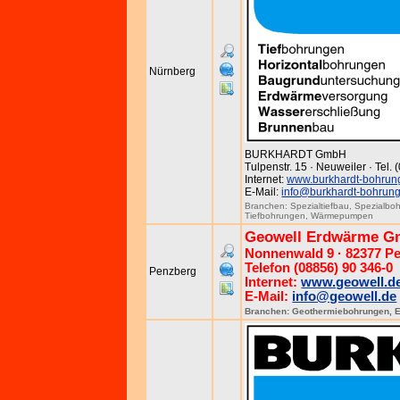
Nürnberg
BURKHARDT GmbH
Tulpenstr. 15 · Neuweiler · Tel.
Internet:
www.burkhardt-bohrun
E-Mail:
info@burkhardt-bohrun
Branchen:
Spezialtiefbau
,
Spezialbo
Tiefbohrungen
,
Wärmepumpen
Geowell Erdwärme G
Nonnenwald 9 · 82377 P
Telefon (08856) 90 346-0
Penzberg
Internet:
www.geowell.d
E-Mail:
info@geowell.de
Branchen:
Geothermiebohrungen
,