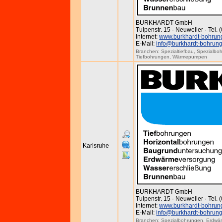
BURKHARDT GmbH
Tulpenstr. 15 · Neuweiler · Tel.
Internet:
www.burkhardt-bohrun
E-Mail:
info@burkhardt-bohrun
Branchen:
Spezialtiefbau
,
Spezialbo
Tiefbohrungen
,
Wärmepumpen
Karlsruhe
BURKHARDT GmbH
Tulpenstr. 15 · Neuweiler · Tel.
Internet:
www.burkhardt-bohrun
E-Mail:
info@burkhardt-bohrun
Branchen:
Spezialbohrungen
,
Erdwä