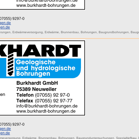
 (07055) 9297-0
gen.de
gen.de
hrungen
,
Erdwärmeversorgung
,
Erdwärme
,
Brunnenbau
,
Bohrungen
,
Baugrundbohrungen
,
Baug
 (07055) 9297-0
gen.de
gen.de
rmeversorgung
,
Erdwärme
,
Brunnenbau
,
Bohrungen
,
Baugrunduntersuchungen
,
Spezialtiefbau
,