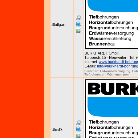
Stuttgart
BURKHARDT GmbH
Tulpenstr. 15 · Neuweiler · Tel.
Internet:
www.burkhardt-bohrun
E-Mail:
info@burkhardt-bohrun
Branchen:
Erdwärmeversorgung
,
Erd
Tiefbohrungen
,
Wärmepumpen
Ulm/D.