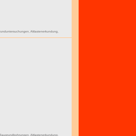
runduntersuchungen
,
Altlastenerkundung
,
Baugrundbohrungen
,
Altlastenerkundung
,