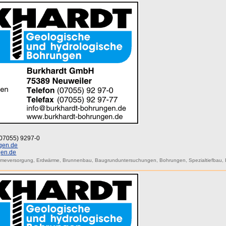
 (07055) 9297-0
gen.de
gen.de
rmeversorgung
,
Erdwärme
,
Brunnenbau
,
Baugrunduntersuchungen
,
Bohrungen
,
Spezialtiefbau
,