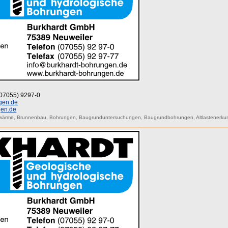
 (07055) 9297-0
gen.de
gen.de
wärme
,
Brunnenbau
,
Bohrungen
,
Baugrunduntersuchungen
,
Baugrundbohrungen
,
Altlastenerk