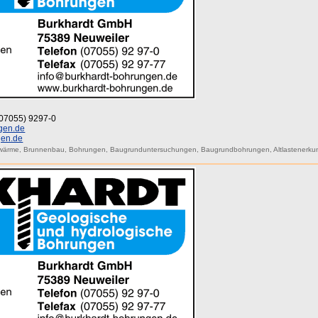
 (07055) 9297-0
gen.de
gen.de
wärme
,
Brunnenbau
,
Bohrungen
,
Baugrunduntersuchungen
,
Baugrundbohrungen
,
Altlastenerk