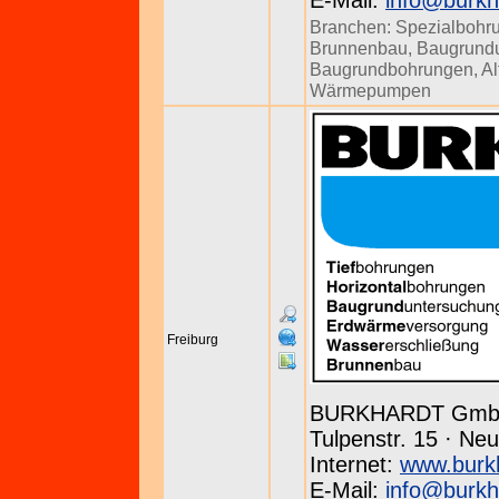
E-Mail:
info@burkh
Branchen:
Spezialbohr
Brunnenbau
,
Baugrund
Baugrundbohrungen
,
Al
Wärmepumpen
Freiburg
BURKHARDT Gm
Tulpenstr. 15 · Neu
Internet:
www.burk
E-Mail:
info@burkh