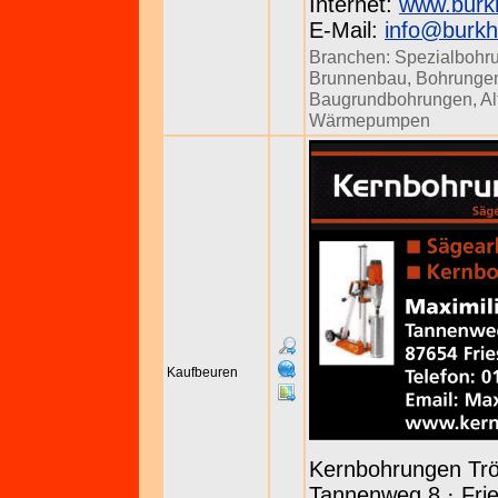
Internet:
www.burk
E-Mail:
info@burkh
Branchen:
Spezialbohr
Brunnenbau
,
Bohrunge
Baugrundbohrungen
,
Al
Wärmepumpen
Kaufbeuren
Kernbohrungen Tr
Tannenweg 8 · Frie