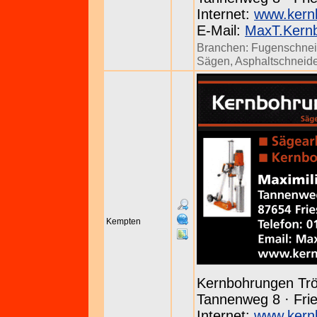
Internet:
www.kern
E-Mail:
MaxT.Kern
Branchen:
Fugenschne
Sägen
,
Asphaltschneid
Kempten
Kernbohrungen Tr
Tannenweg 8 · Frie
Internet:
www.kern