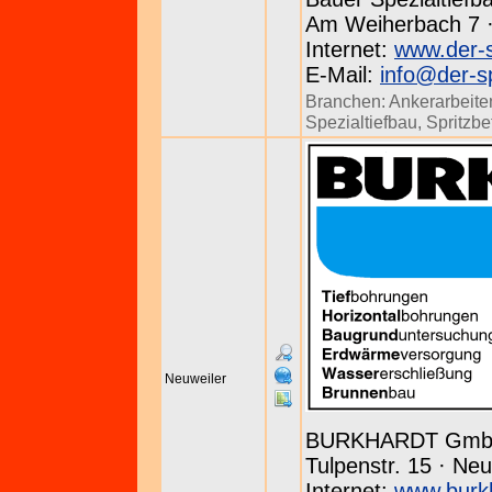
Am Weiherbach 7 · 
Internet:
www.der-s
E-Mail:
info@der-sp
Branchen:
Ankerarbeite
Spezialtiefbau
,
Spritzbe
Neuweiler
BURKHARDT Gm
Tulpenstr. 15 · Neu
Internet:
www.burk