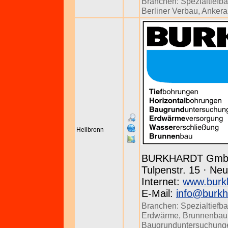
Branchen:
Spezialtiefb
Berliner Verbau
,
Ankera
Heilbronn
BURKHARDT Gm
Tulpenstr. 15 · Neu
Internet:
www.burk
E-Mail:
info@burkh
Branchen:
Spezialtiefb
Erdwärme
,
Brunnenbau
Baugrunduntersuchung