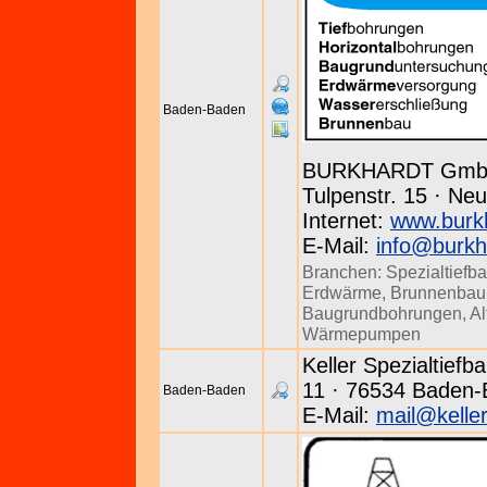
Baden-Baden
BURKHARDT Gm
Tulpenstr. 15 · Neu
Internet:
www.burk
E-Mail:
info@burkh
Branchen:
Spezialtiefb
Erdwärme
,
Brunnenbau
Baugrundbohrungen
,
Al
Wärmepumpen
Keller Spezialtiefb
11 · 76534 Baden-B
Baden-Baden
E-Mail:
mail@keller