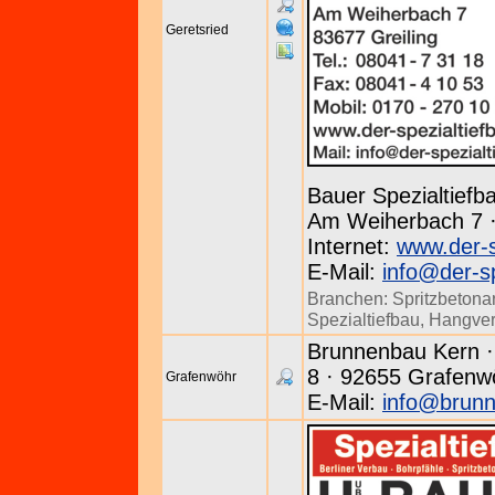
Geretsried
Bauer Spezialtief
Am Weiherbach 7 · 
Internet:
www.der-s
E-Mail:
info@der-sp
Branchen:
Spritzbetona
Spezialtiefbau
,
Hangve
Brunnenbau Kern ·
8 · 92655 Grafenwö
Grafenwöhr
E-Mail:
info@brunn