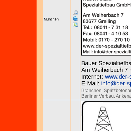
München
Bauer Spezialtief
Am Weiherbach 7 · 
Internet:
www.der-s
E-Mail:
info@der-sp
Branchen:
Spritzbetona
Berliner Verbau
,
Ankera