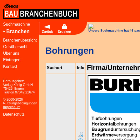
Suchmaschine
•
Branchen
Unsere Suchmaschine hat 46 pas
Branchenübersicht
Ortsübersicht
Bohrungen
Über uns
Eintragen
Firma/Unterneh
Kontakt
Suchort
Info
Herausgeber:
Verlag König GmbH
75428 Illingen
Telefon 07042 21674
© 2000-2026
Nutzungsbedingungen
Impressum
Datenschutz