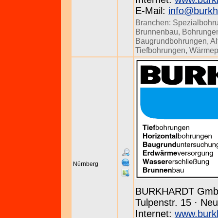
E-Mail:
info@burkh
Branchen:
Spezialbohr
Brunnenbau
,
Bohrunge
Baugrundbohrungen
,
Al
Tiefbohrungen
,
Wärme
Nürnberg
BURKHARDT Gm
Tulpenstr. 15 · Neu
Internet:
www.burk