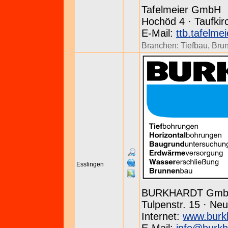
Tafelmeier GmbH
Hochöd 4 · Taufkir
E-Mail:
ttb.tafelme
Branchen:
Tiefbau
,
Bru
Esslingen
BURKHARDT Gm
Tulpenstr. 15 · Neu
Internet:
www.burk