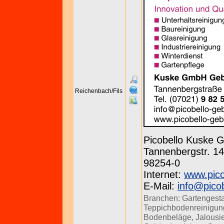
Reichenbach/Fils
Picobello Kuske
Tannenbergstr. 143
98254-0
Internet:
www.pico
E-Mail:
info@pico
Branchen:
Gartengesta
Teppichbodenreinigun
Bodenbeläge
,
Jalousi