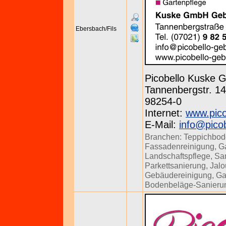
Ebersbach/Fils
Picobello Kuske
Tannenbergstr. 143
98254-0
Internet:
www.pico
E-Mail:
info@pico
Branchen:
Teppichbod
Fassadenreinigung
,
Ga
Landschaftspflege
,
Sa
Parkettsanierung
,
Jalo
Gebäudereinigung
,
Ga
Bodenbeläge-Sanieru