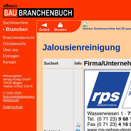
Suchmaschine
•
Branchen
Unsere Suchmaschine hat 26 pas
Branchenübersicht
Ortsübersicht
Jalousienreinigung
Über uns
Eintragen
Firma/Unterne
Kontakt
Suchort
Info
Herausgeber:
Verlag König GmbH
75428 Illingen
Telefon 07042 21674
© 2000-2026
Nutzungsbedingungen
Impressum
Datenschutz