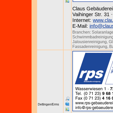
Claus Gebäuderei
Vaihinger Str. 31 
Internet:
www.clau
E-Mail:
info@clau
Branchen:
Solaranlag
Schwimmbadreinigun
Jalousienreinigung
,
Gl
Fassadenreinigung
,
B
Dettingen/Erms