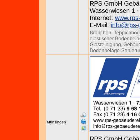
RPS GmbH Gebäu
Wasserwiesen 1 · 
Internet:
www.rps-
E-Mail:
info@rps-
Branchen:
Teppichbod
elastischer Bodenbel
Glasreinigung
,
Gebäud
Bodenbeläge-Sanieru
Münsingen
RPS GmbH Gebäu