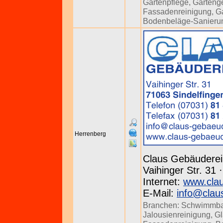
Gartenpflege
,
Gartenge
Fassadenreinigung
,
Ga
Bodenbeläge-Sanieru
Herrenberg
Claus Gebäuderei
Vaihinger Str. 31 
Internet:
www.clau
E-Mail:
info@clau
Branchen:
Schwimmba
Jalousienreinigung
,
Gl