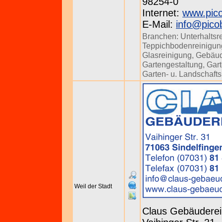
98254-0
Internet:
www.pico
E-Mail:
info@pico
Branchen:
Unterhaltsr
Teppichbodenreinigun
Glasreinigung
,
Gebäud
Gartengestaltung
,
Gart
Garten- u. Landschaft
Weil der Stadt
Claus Gebäuderei