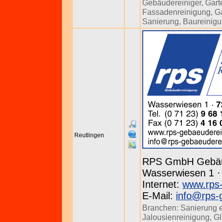
Gebäudereiniger
,
Gart
Fassadenreinigung
,
Ga
Sanierung
,
Baureinig
Reutlingen
RPS GmbH Gebäu
Wasserwiesen 1 · 
Internet:
www.rps-
E-Mail:
info@rps-
Branchen:
Sanierung 
Jalousienreinigung
,
Gl