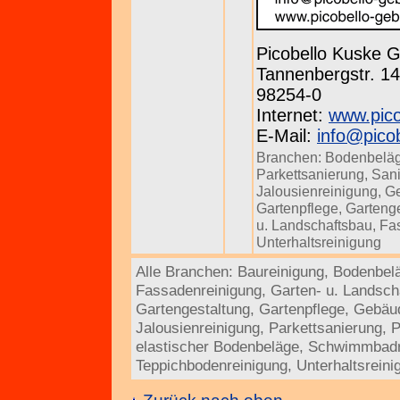
Picobello Kuske
Tannenbergstr. 143
98254-0
Internet:
www.pico
E-Mail:
info@pico
Branchen:
Bodenbeläg
Parkettsanierung
,
Sani
Jalousienreinigung
,
Ge
Gartenpflege
,
Gartenge
u. Landschaftsbau
,
Fa
Unterhaltsreinigung
Alle Branchen:
Baureinigung
,
Bodenbel
Fassadenreinigung
,
Garten- u. Landsch
Gartengestaltung
,
Gartenpflege
,
Gebäud
Jalousienreinigung
,
Parkettsanierung
,
P
elastischer Bodenbeläge
,
Schwimmbadr
Teppichbodenreinigung
,
Unterhaltsreini