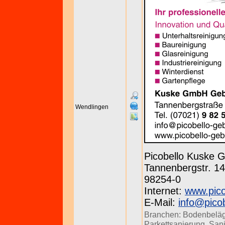
Wendlingen
Picobello Kuske
Tannenbergstr. 143
98254-0
Internet:
www.pico
E-Mail:
info@pico
Branchen:
Bodenbeläg
Parkettsanierung
,
Sani