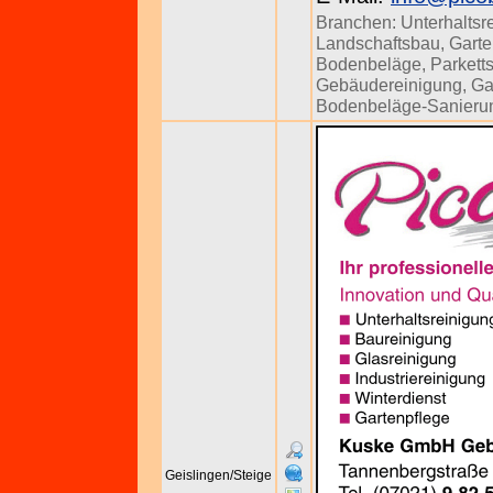
Branchen:
Unterhaltsr
Landschaftsbau
,
Garte
Bodenbeläge
,
Parkett
Gebäudereinigung
,
Ga
Bodenbeläge-Sanieru
Geislingen/Steige