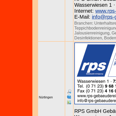
Wasserwiesen 1 · 
Internet:
www.rps-
E-Mail:
info@rps-
Branchen:
Unterhaltsr
Teppichbodenreinigun
Jalousienreinigung
,
Ge
Desinfektionen
,
Boden
Nürtingen
RPS GmbH Gebäu