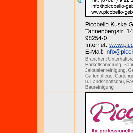
Picobello Kuske
Tannenbergstr. 143
98254-0
Internet:
www.pico
E-Mail:
info@pico
Branchen:
Unterhaltsr
Parkettsanierung
,
Sani
Jalousienreinigung
,
Ge
Gartenpflege
,
Gartenge
u. Landschaftsbau
,
Fa
Baureinigung