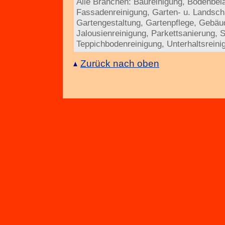
Alle Branchen:
Baureinigung
,
Bodenbel
Fassadenreinigung
,
Garten- u. Landsch
Gartengestaltung
,
Gartenpflege
,
Gebäud
Jalousienreinigung
,
Parkettsanierung
,
S
Teppichbodenreinigung
,
Unterhaltsreini
Zurück nach oben