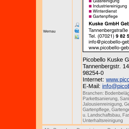
Wernau
Picobello Kuske
Tannenbergstr. 143
98254-0
Internet:
www.pico
E-Mail:
info@pico
Branchen:
Bodenbeläg
Parkettsanierung
,
Sani
Jalousienreinigung
,
Ge
Gartenpflege
,
Gartenge
u. Landschaftsbau
,
Fa
Unterhaltsreinigung