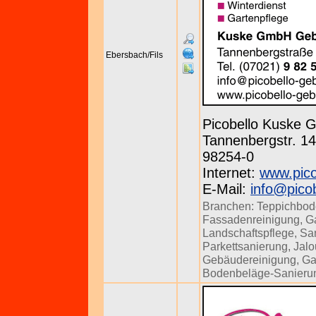
Ebersbach/Fils
Picobello Kuske
Tannenbergstr. 143
98254-0
Internet:
www.pico
E-Mail:
info@pico
Branchen:
Teppichbod
Fassadenreinigung
,
Ga
Landschaftspflege
,
Sa
Parkettsanierung
,
Jalo
Gebäudereinigung
,
Ga
Bodenbeläge-Sanieru