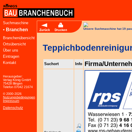
Suchmaschine
•
Branchen
Unsere Suchmaschine hat 19 pas
Branchenübersicht
Ortsübersicht
Teppichbodenreinigu
Über uns
Eintragen
Firma/Unterne
Kontakt
Suchort
Info
Herausgeber:
Verlag König GmbH
75428 Illingen
Telefon 07042 21674
© 2000-2026
Nutzungsbedingungen
Impressum
Datenschutz