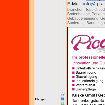
E-Mail:
info@rps-
Branchen:
Teppichbod
Bodenbeläge
,
Parkett
Gebäudereinigung
,
Ge
Sanierung
,
Baureinig
Uhingen