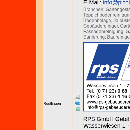
E-Mail:
info@pico
Branchen:
Gartengesta
Teppichbodenreinigun
Bodenbeläge
,
Jalousi
Gebäudereiniger
,
Gart
Fassadenreinigung
,
Ga
Sanierung
,
Baureinig
Reutlingen
RPS GmbH Gebäu
Wasserwiesen 1 · 