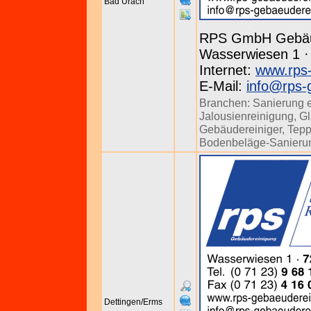
Bad Urach
RPS GmbH Gebäu
Wasserwiesen 1 · 
Internet:
www.rps-
E-Mail:
info@rps-
Branchen:
Sanierung 
Jalousienreinigung
,
Gl
Gebäudereiniger
,
Tepp
Bodenbeläge-Sanieru
Dettingen/Erms