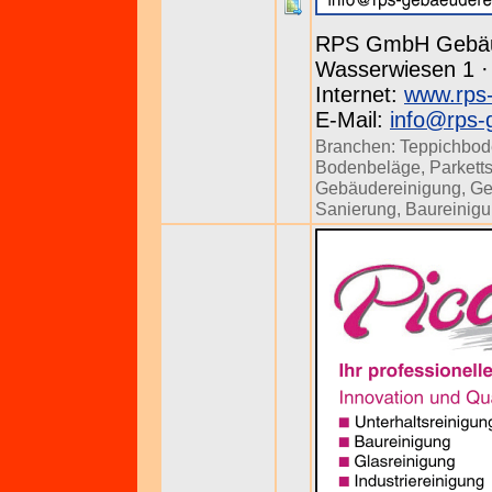
RPS GmbH Gebäu
Wasserwiesen 1 · 
Internet:
www.rps-
E-Mail:
info@rps-
Branchen:
Teppichbod
Bodenbeläge
,
Parkett
Gebäudereinigung
,
Ge
Sanierung
,
Baureinig