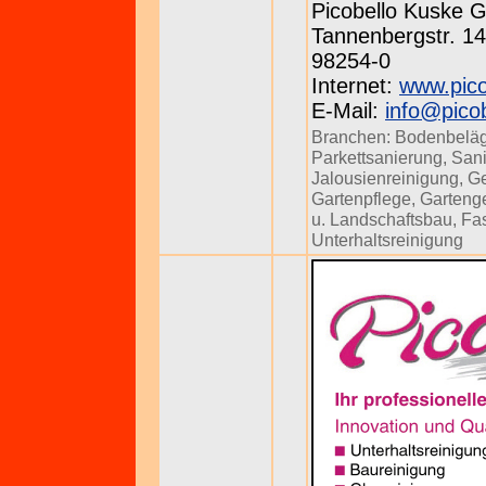
Picobello Kuske
Tannenbergstr. 143
98254-0
Internet:
www.pico
E-Mail:
info@pico
Branchen:
Bodenbeläg
Parkettsanierung
,
Sani
Jalousienreinigung
,
Ge
Gartenpflege
,
Gartenge
u. Landschaftsbau
,
Fa
Unterhaltsreinigung