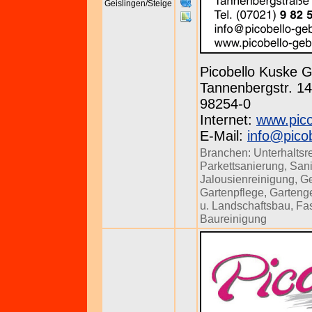
Geislingen/Steige
Picobello Kuske
Tannenbergstr. 143
98254-0
Internet:
www.pico
E-Mail:
info@pico
Branchen:
Unterhaltsr
Parkettsanierung
,
Sani
Jalousienreinigung
,
Ge
Gartenpflege
,
Gartenge
u. Landschaftsbau
,
Fa
Baureinigung