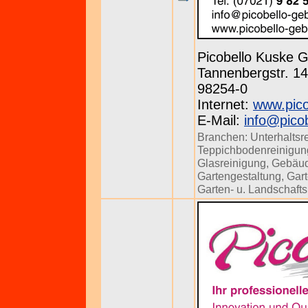
Picobello Kuske
Tannenbergstr. 143
98254-0
Internet:
www.pico
E-Mail:
info@pico
Branchen:
Unterhaltsr
Teppichbodenreinigun
Glasreinigung
,
Gebäud
Gartengestaltung
,
Gart
Garten- u. Landschaft