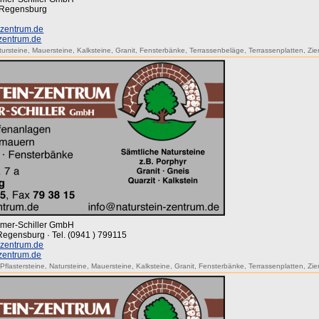
· Regensburg
-zentrum.de
-zentrum.de
tursteine
,
Mauersteine
,
Kalksteine
,
Granit
,
Fensterbänke
,
Terrassenbeläge
,
Terrassenplatten
,
Zie
mmer-Schiller GmbH
 Regensburg · Tel. (0941 ) 799115
-zentrum.de
-zentrum.de
,
Pflastersteine
,
Natursteine
,
Mauersteine
,
Kalksteine
,
Granit
,
Fensterbänke
,
Terrassenplatten
,
Zie