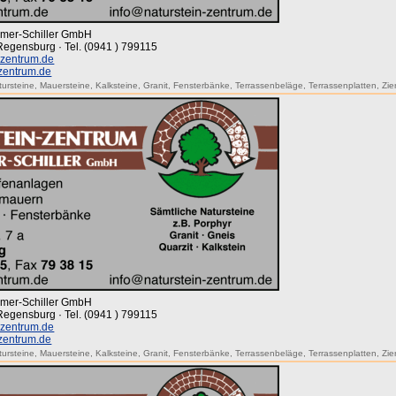
mmer-Schiller GmbH
 Regensburg · Tel. (0941 ) 799115
-zentrum.de
-zentrum.de
tursteine
,
Mauersteine
,
Kalksteine
,
Granit
,
Fensterbänke
,
Terrassenbeläge
,
Terrassenplatten
,
Zie
mmer-Schiller GmbH
 Regensburg · Tel. (0941 ) 799115
-zentrum.de
-zentrum.de
tursteine
,
Mauersteine
,
Kalksteine
,
Granit
,
Fensterbänke
,
Terrassenbeläge
,
Terrassenplatten
,
Zie