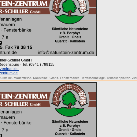
mmer-Schiller GmbH
 Regensburg · Tel. (0941 ) 799115
-zentrum.de
-zentrum.de
tursteine
,
Mauersteine
,
Kalksteine
,
Granit
,
Fensterbänke
,
Terrassenbeläge
,
Terrassenplatten
,
Zie