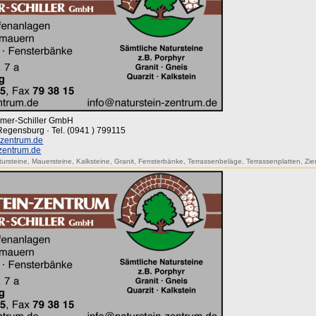
mmer-Schiller GmbH
 Regensburg · Tel. (0941 ) 799115
-zentrum.de
-zentrum.de
tursteine
,
Mauersteine
,
Kalksteine
,
Granit
,
Fensterbänke
,
Terrassenbeläge
,
Terrassenplatten
,
Zie