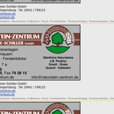
mmer-Schiller GmbH
 Regensburg · Tel. (0941 ) 799115
-zentrum.de
-zentrum.de
tursteine
,
Mauersteine
,
Kalksteine
,
Granit
,
Fensterbänke
,
Terrassenbeläge
,
Terrassenplatten
,
Zie
mmer-Schiller GmbH
 Regensburg · Tel. (0941 ) 799115
-zentrum.de
-zentrum.de
tursteine
,
Mauersteine
,
Kalksteine
,
Granit
,
Fensterbänke
,
Terrassenbeläge
,
Terrassenplatten
,
Zie