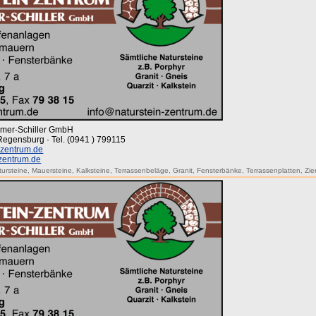
mmer-Schiller GmbH
 Regensburg · Tel. (0941 ) 799115
-zentrum.de
-zentrum.de
tursteine
,
Mauersteine
,
Kalksteine
,
Terrassenbeläge
,
Granit
,
Fensterbänke
,
Terrassenplatten
,
Zie