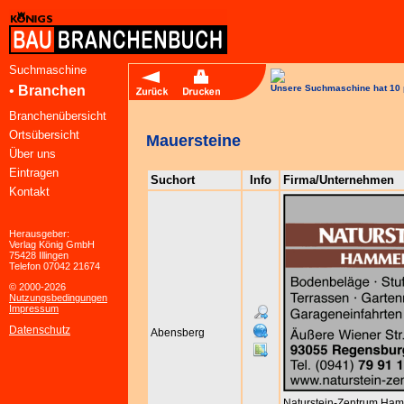
Suchmaschine
•
Branchen
Unsere Suchmaschine hat 10 
Branchenübersicht
Ortsübersicht
Mauersteine
Über uns
Eintragen
Suchort
Info
Firma/Unternehmen
Kontakt
Herausgeber:
Verlag König GmbH
75428 Illingen
Telefon 07042 21674
© 2000-2026
Nutzungsbedingungen
Impressum
Datenschutz
Abensberg
Naturstein-Zentrum Ha