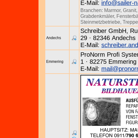
E-Mail:
info@sailer-n
Branchen:
Marmor
,
Granit
Grabdenkmäler
,
Fensterb
Steinmetzbetriebe
,
Trepp
Schreiber GmbH, Rudo
29 · 82346 Andechs ·
Andechs
E-Mail:
schreiber.an
ProNorm Profi Syste
1 · 82275 Emmering 
Emmering
E-Mail:
mail@pronor