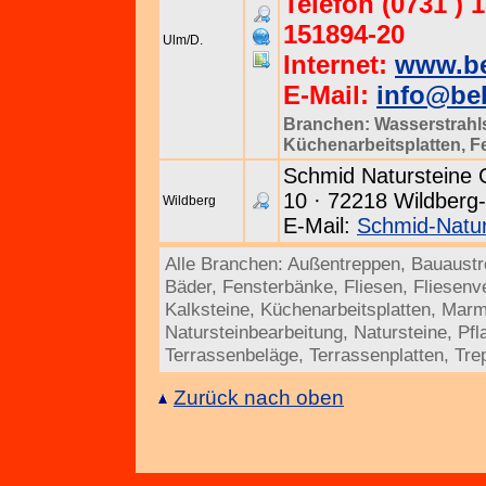
Telefon (0731 ) 1
151894-20
Ulm/D.
Internet:
www.be
E-Mail:
info@be
Branchen:
Wasserstrahl
Küchenarbeitsplatten
,
F
Schmid Natursteine
10 · 72218 Wildberg-E
Wildberg
E-Mail:
Schmid-Natur
Alle Branchen:
Außentreppen
,
Bauaust
Bäder
,
Fensterbänke
,
Fliesen
,
Fliesenv
Kalksteine
,
Küchenarbeitsplatten
,
Marm
Natursteinbearbeitung
,
Natursteine
,
Pfl
Terrassenbeläge
,
Terrassenplatten
,
Tre
Zurück nach oben