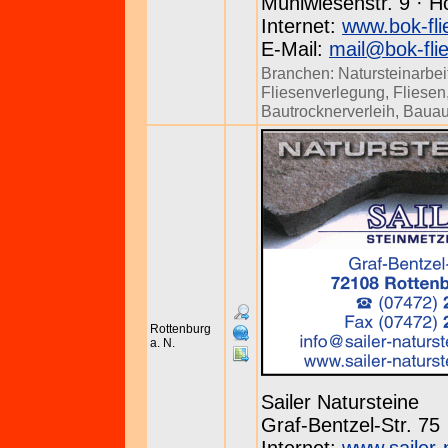
Mühlwiesenstr. 9 · H
Internet:
www.bok-fli
E-Mail:
mail@bok-fli
Branchen:
Natursteinarbei
Fliesenverlegung
,
Fliesen
Bautrocknerverleih
,
Bauau
Rottenburg
a. N.
Sailer Natursteine
Graf-Bentzel-Str. 75