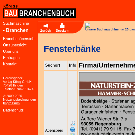
Suchmaschine
•
Branchen
Unsere Suchmaschine hat 25 pas
Branchenübersicht
Ortsübersicht
Fensterbänke
Über uns
Eintragen
Firma/Unternehm
Kontakt
Suchort
Info
Herausgeber:
Verlag König GmbH
75428 Illingen
Telefon 07042 21674
© 2000-2026
Nutzungsbedingungen
Impressum
Datenschutz
Abensberg