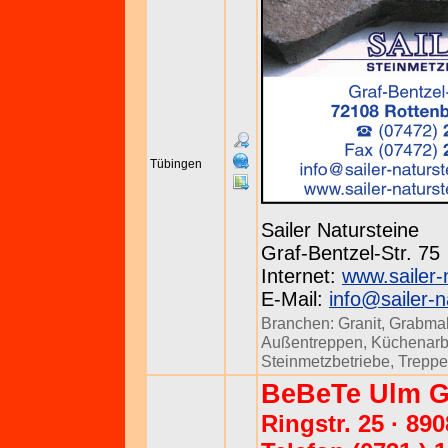
Tübingen
Sailer Natursteine
Graf-Bentzel-Str. 75
Internet:
www.sailer-
E-Mail:
info@sailer-n
Branchen:
Granit
,
Grabma
Außentreppen
,
Küchenarbe
Steinmetzbetriebe
,
Trepp
BeBeTe Ulm 
Ringstr. 25 · 89