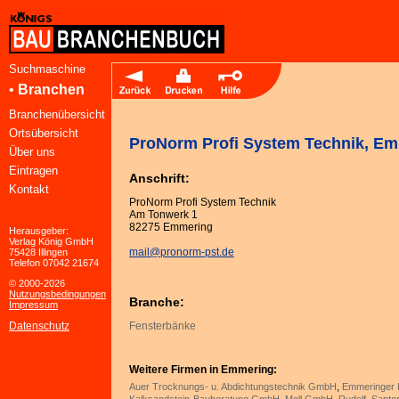
Suchmaschine
•
Branchen
Branchenübersicht
Ortsübersicht
ProNorm Profi System Technik, E
Über uns
Eintragen
Anschrift:
Kontakt
ProNorm Profi System Technik
Am Tonwerk 1
82275 Emmering
Herausgeber:
Verlag König GmbH
mail@pronorm-pst.de
75428 Illingen
Telefon 07042 21674
© 2000-2026
Nutzungsbedingungen
Branche:
Impressum
Datenschutz
Fensterbänke
Weitere Firmen in Emmering:
,
Auer Trocknungs- u. Abdichtungstechnik GmbH
Emmeringer