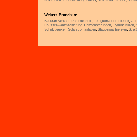
,
,
Kalksandstein-Bauberatung GmbH
Moll GmbH, Rudolf
Santor
Weitere Branchen:
,
,
,
,
Baukran-Verkauf
Dämmtechnik
Fertigteilhäuser
Fliesen
Gar
,
,
,
Hausschwammsanierung
Holzpflasterungen
Hydrokulturen
,
,
,
Schutzplanken
Solarstromanlagen
Staudengärtnereien
Straß