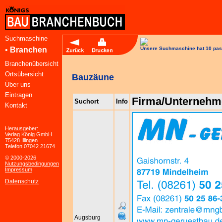
Suchmaschine
•
Branchen
Unsere Suchmaschine hat 10 pas
Branchenübersicht
Ortsübersicht
Bauzäune
Über uns
Eintragen
Firma/Unternehm
Suchort
Info
Kontakt
Herausgeber:
Verlag König GmbH
75428 Illingen
Telefon 07042 21674
© 2000-2026
Nutzungsbedingungen
Impressum
Datenschutz
Augsburg