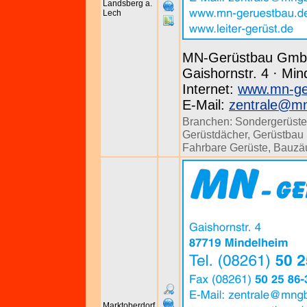
Landsberg a.
Lech
MN-Gerüstbau Gm
Gaishornstr. 4 · Min
Internet:
www.mn-ge
E-Mail:
zentrale@m
Branchen:
Sondergerüste
Gerüstdächer
,
Gerüstbau u
Fahrbare Gerüste
,
Bauzä
Marktoberdorf