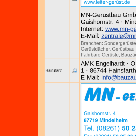
MN-Gerüstbau Gm
Gaishornstr. 4 · Min
Internet:
www.mn-ge
E-Mail:
zentrale@m
Branchen:
Sondergerüste
Gerüstdächer
,
Gerüstbau u
Fahrbare Gerüste
,
Bauzä
AMK Engelhardt · O
1 · 86744 Hainsfarth
Hainsfarth
E-Mail:
info@bauzau