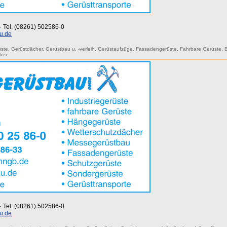
 · Tel. (08261) 502586-0
u.de
üste
,
Gerüstdächer
,
Gerüstbau u. -verleih
,
Gerüstaufzüge
,
Fassadengerüste
,
Fahrbare Gerüste
,
her
 · Tel. (08261) 502586-0
u.de