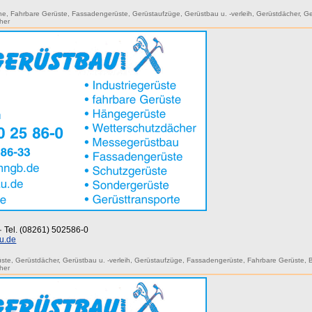
ne
,
Fahrbare Gerüste
,
Fassadengerüste
,
Gerüstaufzüge
,
Gerüstbau u. -verleih
,
Gerüstdächer
,
Ge
her
 · Tel. (08261) 502586-0
u.de
üste
,
Gerüstdächer
,
Gerüstbau u. -verleih
,
Gerüstaufzüge
,
Fassadengerüste
,
Fahrbare Gerüste
,
her