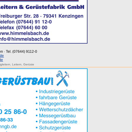
en · Tel. (07644) 9112-0
.de
de
igleitern
,
Leitern
,
Gerüste