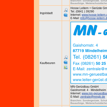
Branchen:
Sondergerüste
,
Schut
Bauaufzüge
,
Wetterschutzdäche
Hosse Leitern + Gerüste Gmb
Tel. (0841 ) 39290
Ingolstadt
Internet:
www.hosse-leitern.
E-Mail:
info@hosse-leitern.
Kaufbeuren
MN-Gerüstbau GmbH
Gaishornstr. 4 · Mindelheim
Internet:
www.mn-geruestba
E-Mail:
zentrale@mngb.de
Branchen:
Sondergerüste
,
Schut
Bauaufzüge
,
Wetterschutzdäche