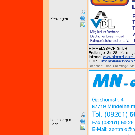
Kenzingen
HIMMELSBACH GmbH
Freiburger Str. 28 · Kenzing
Internet:
www.himmelsbach
E-Mail:
info@himmelsbach.
Branchen:
Tritte
,
Überstiege
,
Ste
Landsberg a.
Lech