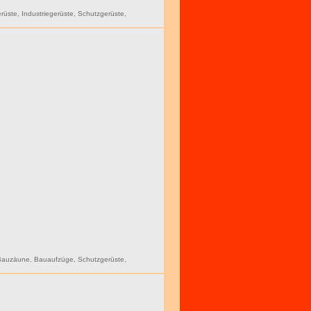
rüste
,
Industriegerüste
,
Schutzgerüste
,
Bauzäune
,
Bauaufzüge
,
Schutzgerüste
,