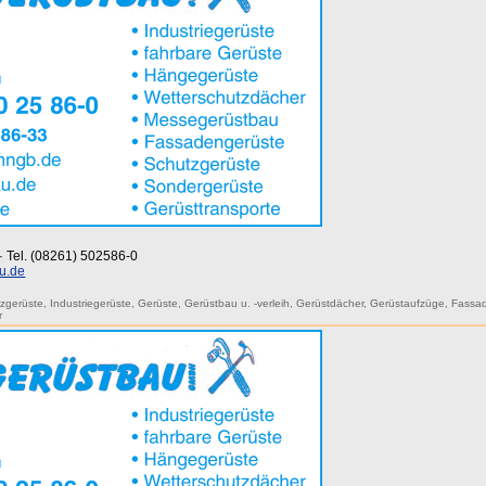
 · Tel. (08261) 502586-0
u.de
zgerüste
,
Industriegerüste
,
Gerüste
,
Gerüstbau u. -verleih
,
Gerüstdächer
,
Gerüstaufzüge
,
Fassa
r