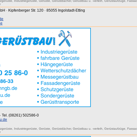
zgerüste
,
Industriegerüste
,
Gerüste
,
Gerüstdächer
,
Gerüstbau u. -verleih
,
Gerüstaufzüge
,
Fassa
r
H · Kipfenberger Str. 120 · 85055 Ingolstadt-Etting
de
de
 · Tel. (08261) 502586-0
u.de
zgerüste
,
Industriegerüste
,
Gerüste
,
Gerüstdächer
,
Gerüstbau u. -verleih
,
Gerüstaufzüge
,
Fassa
r