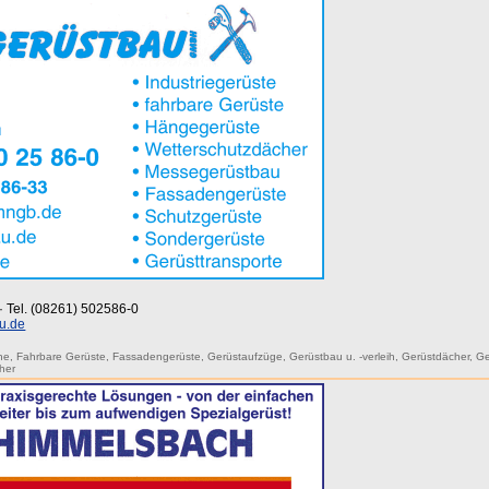
 · Tel. (08261) 502586-0
u.de
ne
,
Fahrbare Gerüste
,
Fassadengerüste
,
Gerüstaufzüge
,
Gerüstbau u. -verleih
,
Gerüstdächer
,
Ge
her