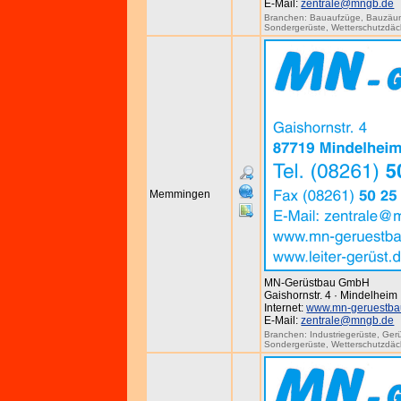
E-Mail:
zentrale@mngb.de
Branchen:
Bauaufzüge
,
Bauzäu
Sondergerüste
,
Wetterschutzdäc
Memmingen
MN-Gerüstbau GmbH
Gaishornstr. 4 · Mindelheim
Internet:
www.mn-geruestba
E-Mail:
zentrale@mngb.de
Branchen:
Industriegerüste
,
Ger
Sondergerüste
,
Wetterschutzdäc