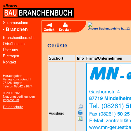
Suchmaschine
•
Branchen
Unsere Suchmaschine hat 12 
Branchenübersicht
Ortsübersicht
Gerüste
Über uns
Eintragen
Suchort
Info
Firma/Unternehmen
Kontakt
Herausgeber:
Verlag König GmbH
75428 Illingen
Telefon 07042 21674
© 2000-2026
Nutzungsbedingungen
Impressum
Datenschutz
Augsburg