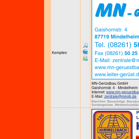
Kempten
MN-Gerüstbau GmbH
Gaishornstr. 4 · Mindelheim
Internet:
www.mn-geruestba
E-Mail:
zentrale@mngb.de
Branchen:
Bauaufzüge
,
Bauzäu
Sondergerüste
,
Wetterschutzdäc