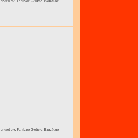
dengerüste
,
Fahrbare Gerüste
,
Bauzäune
,
dengerüste
,
Fahrbare Gerüste
,
Bauzäune
,