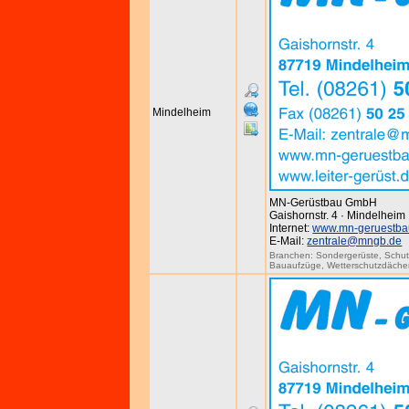
Mindelheim
MN-Gerüstbau GmbH
Gaishornstr. 4 · Mindelheim
Internet:
www.mn-geruestba
E-Mail:
zentrale@mngb.de
Branchen:
Sondergerüste
,
Schut
Bauaufzüge
,
Wetterschutzdäche