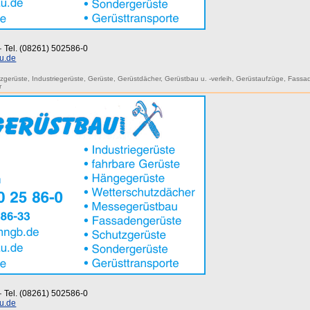
 · Tel. (08261) 502586-0
u.de
zgerüste
,
Industriegerüste
,
Gerüste
,
Gerüstdächer
,
Gerüstbau u. -verleih
,
Gerüstaufzüge
,
Fassa
r
 · Tel. (08261) 502586-0
u.de