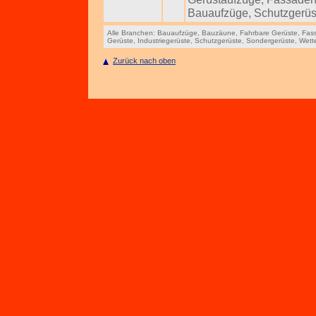
Bauaufzüge
,
Schutzgerüs
Alle Branchen:
Bauaufzüge
,
Bauzäune
,
Fahrbare Gerüste
,
Fas
Gerüste
,
Industriegerüste
,
Schutzgerüste
,
Sondergerüste
,
Wett
Zurück nach oben