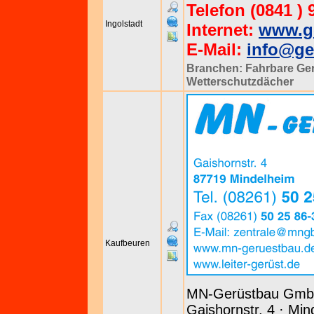
Telefon (0841 ) 
Ingolstadt
Internet:
www.ge
E-Mail:
info@ge
Branchen:
Fahrbare Ge
Wetterschutzdächer
Kaufbeuren
MN-Gerüstbau Gm
Gaishornstr. 4 · Min