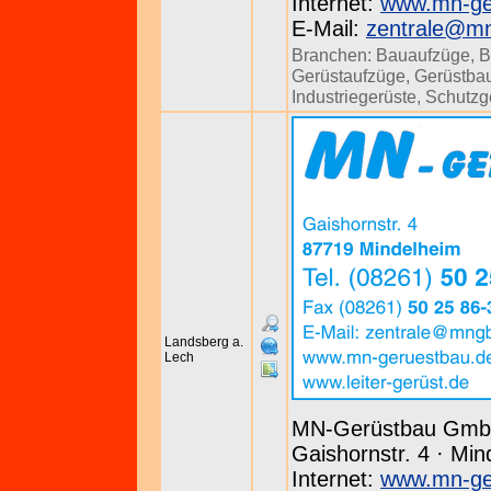
Internet:
www.mn-ge
E-Mail:
zentrale@m
Branchen:
Bauaufzüge
,
B
Gerüstaufzüge
,
Gerüstbau
Industriegerüste
,
Schutzg
Landsberg a.
Lech
MN-Gerüstbau Gm
Gaishornstr. 4 · Min
Internet:
www.mn-ge