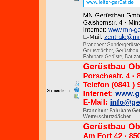
MN-Gerüstbau Gm
Gaishornstr. 4 · Min
Internet:
www.mn-ge
E-Mail:
zentrale@m
Branchen:
Sondergerüste
Gerüstdächer
,
Gerüstbau u
Fahrbare Gerüste
,
Bauzä
Gerüstbau O
Porschestr. 4 ·
Telefon (0841 ) 
Gaimersheim
Internet:
www.ge
E-Mail:
info@ge
Branchen:
Fahrbare Ge
Wetterschutzdächer
Gerüstbau O
Am Fort 42 · 85