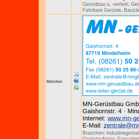
Gerüstbau u. -verleih
,
Ger
Fahrbare Gerüste
,
Bauzä
München
MN-Gerüstbau Gm
Gaishornstr. 4 · Min
Internet:
www.mn-ge
E-Mail:
zentrale@m
Branchen:
Industriegerüs
Gerüstaufzüge
,
Fassaden