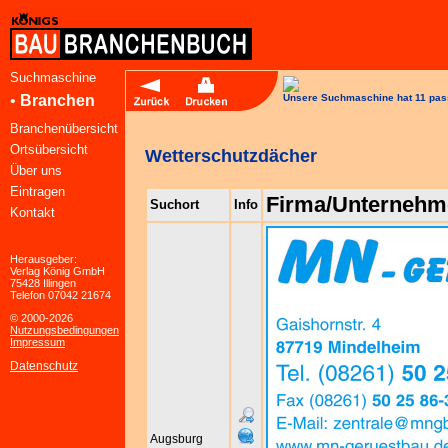
Suchmaschine
•
Branchen
Unsere Suchmaschine hat 11 pas
Branchenübersicht
Ortsübersicht
Wetterschutzdächer
Über uns
Eintragen
Firma/Unternehm
Suchort
Info
Kontakt
Herausgeber:
Verlag König GmbH
75428 Illingen
Telefon 07042 21674
© 2000-2026
Nutzungsbedingungen
Impressum
Datenschutz
Augsburg