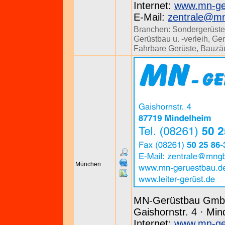
Internet:
www.mn-ge
E-Mail:
zentrale@m
Branchen:
Sondergerüste
Gerüstbau u. -verleih
,
Ger
Fahrbare Gerüste
,
Bauzä
München
MN-Gerüstbau Gm
Gaishornstr. 4 · Min
Internet:
www.mn-ge