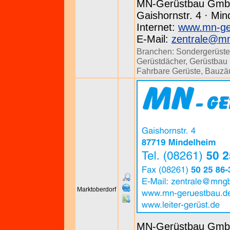
MN-Gerüstbau Gm
Gaishornstr. 4 · Min
Internet:
www.mn-ge
E-Mail:
zentrale@m
Branchen:
Sondergerüste
Gerüstdächer
,
Gerüstbau u
Fahrbare Gerüste
,
Bauzä
Marktoberdorf
MN-Gerüstbau Gm