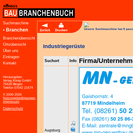
Suchmaschine
•
Branchen
Unsere Suchmaschine hat 9 pass
Branchenübersicht
Ortsübersicht
Industriegerüste
Über uns
Eintragen
Firma/Unternehm
Suchort
Info
Kontakt
Herausgeber:
Verlag König GmbH
75428 Illingen
Telefon 07042 21674
© 2000-2026
Nutzungsbedingungen
Impressum
Datenschutz
Augsburg