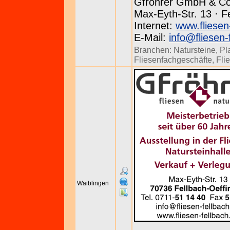
Gfröhrer GmbH & C
Max-Eyth-Str. 13 · F
Internet:
www.fliesen
E-Mail:
info@fliesen-
Branchen:
Natursteine
,
Pl
Fliesenfachgeschäfte
,
Fli
Waiblingen