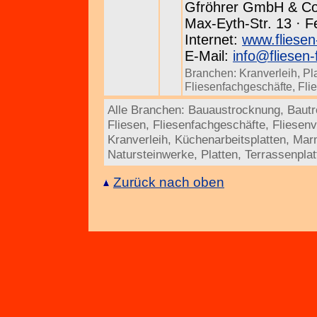
Gfröhrer GmbH & C
Max-Eyth-Str. 13 · F
Internet:
www.fliesen
E-Mail:
info@fliesen-
Branchen:
Kranverleih
,
Pl
Fliesenfachgeschäfte
,
Fli
Alle Branchen:
Bauaustrocknung
,
Bautr
Fliesen
,
Fliesenfachgeschäfte
,
Fliesen
Kranverleih
,
Küchenarbeitsplatten
,
Mar
Natursteinwerke
,
Platten
,
Terrassenplat
Zurück nach oben