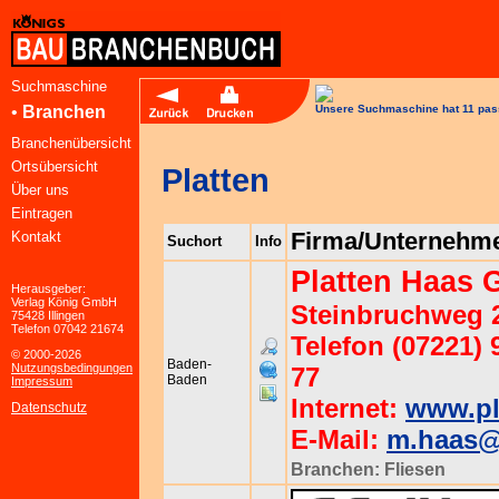
Suchmaschine
•
Branchen
Unsere Suchmaschine hat 11 pas
Branchenübersicht
Ortsübersicht
Platten
Über uns
Eintragen
Firma/Unternehm
Kontakt
Suchort
Info
Platten Haas
Herausgeber:
Verlag König GmbH
Steinbruchweg 
75428 Illingen
Telefon 07042 21674
Telefon (07221) 9
© 2000-2026
Baden-
Nutzungsbedingungen
77
Baden
Impressum
Internet:
www.pl
Datenschutz
E-Mail:
m.haas@
Branchen:
Fliesen