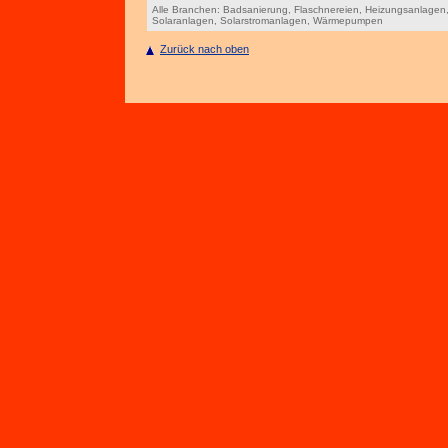
Alle Branchen:
Badsanierung
,
Flaschnereien
,
Heizungsanlagen
Solaranlagen
,
Solarstromanlagen
,
Wärmepumpen
Zurück nach oben