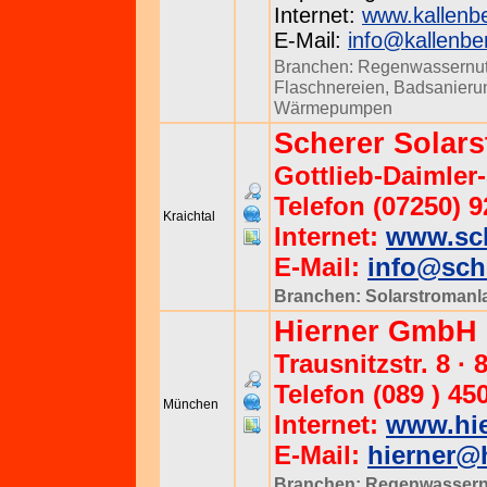
Internet:
www.kallenbe
E-Mail:
info@kallenbe
Branchen:
Regenwassernu
Flaschnereien
,
Badsanieru
Wärmepumpen
Scherer Solar
Gottlieb-Daimler-
Telefon (07250) 9
Kraichtal
Internet:
www.sch
E-Mail:
info@sch
Branchen:
Solarstromanl
Hierner GmbH
Trausnitzstr. 8 
Telefon (089 ) 45
München
Internet:
www.hie
E-Mail:
hierner@h
Branchen:
Regenwassern