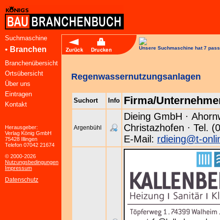
Suchmaschine
•
Branchen
Unsere Suchmaschine hat 7 pass
Branchenübersicht
Ortsübersicht
Regenwassernutzungsanlagen
Über uns
Eintragen
Firma/Unternehme
Suchort
Info
Kontakt
Dieing GmbH · Ahornw
Christazhofen · Tel. 
Herausgeber:
Argenbühl
Verlag König GmbH
E-Mail:
rdieing@t-onli
75428 Illingen
Telefon 07042 21674
© 2000-2026
Nutzungsbedingungen
Impressum
Datenschutz