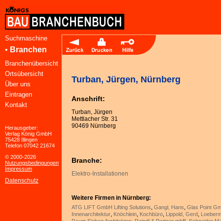
Suchmaschine
•
Branchen
Branchenübersicht
Ortsübersicht
Turban, Jürgen, Nürnberg
Über uns
Eintragen
Anschrift:
Kontakt
Turban, Jürgen
Mettlacher Str. 31
90469 Nürnberg
Herausgeber:
Verlag König GmbH
75428 Illingen
Telefon 07042 21674
© 2000-2026
Branche:
Nutzungsbedingungen
Impressum
Elektro-Installationen
Datenschutz
Weitere Firmen in Nürnberg:
,
,
ATG LIFT GmbH Lifting Solutions
Gangl, Hans
Glas Point G
,
,
,
,
Innenarchitektur
Knöchlein
Kochbüro
Lippold, Gerd
Loeberm