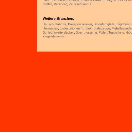
,
,
Raum Sieben Architekten
Reindl & Partner mbB
Schneider Ma
,
GmbH, Bernhard
Zeussel GmbH
Weitere Branchen:
,
,
,
Bauschuttabfuhr
Bauspenglereien
Betonfertigteile
Digitalisie
,
,
Heizungen
Ladestationen für Elektrofahrzeuge
Metallfassade
,
,
Schlechtwetterdächer
Sperrpfosten u. Poller
Teppiche u. -bö
Ziegelelemente