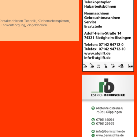
,
,
Kontaktschleifen-Technik
Küchenarbeitsplatten
,
,
Tankentsorgung
Ziegeldecken