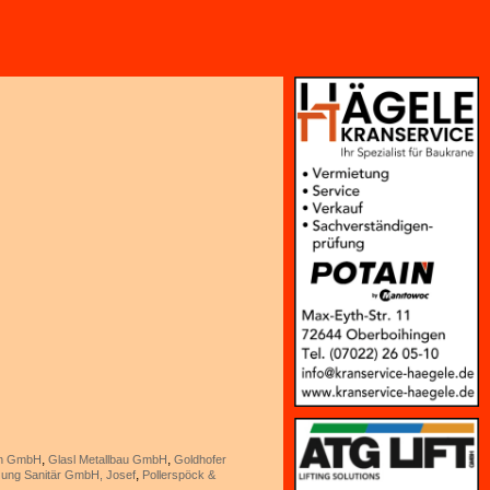
,
,
en GmbH
Glasl Metallbau GmbH
Goldhofer
,
ung Sanitär GmbH, Josef
Pollerspöck &