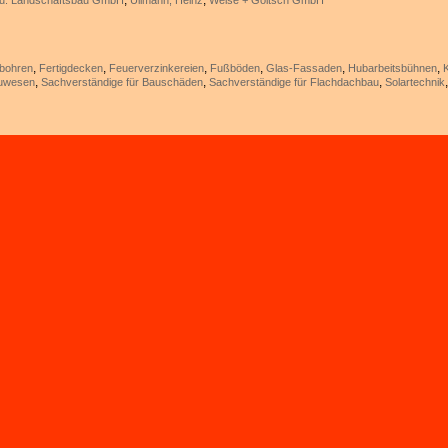
,
,
 u. Landschaftsbau GmbH
Ullmann, Heinz
Weise + Goltsch GmbH
,
,
,
,
,
,
bohren
Fertigdecken
Feuerverzinkereien
Fußböden
Glas-Fassaden
Hubarbeitsbühnen
,
,
,
auwesen
Sachverständige für Bauschäden
Sachverständige für Flachdachbau
Solartechnik