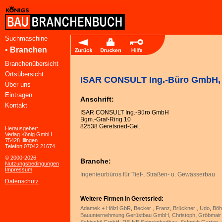
Suchmaschine
•
Branchen
Branchenübersicht
Ortsübersicht
ISAR CONSULT Ing.-Büro GmbH, G
Über uns
Eintragen
Anschrift:
Kontakt
ISAR CONSULT Ing.-Büro GmbH
Bgm.-Graf-Ring 10
82538 Geretsried-Gel.
Herausgeber:
Verlag König GmbH
75428 Illingen
Telefon 07042 21674
© 2000-2026
Branche:
Nutzungsbedingungen
Impressum
Ingenieurbüros für Tief-, Straßen- u. Gewässerbau
Datenschutz
Weitere Firmen in Geretsried:
,
,
,
Adamek + Hölzl GbR
Becker , Franz
Brückner , Udo
Böh
,
Bauunternehmung Gerüstbau GmbH, Christoph
Gröbmai