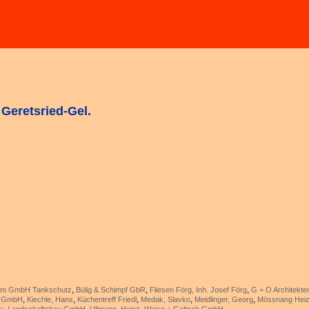
eretsried-Gel.
,
,
,
m GmbH Tankschutz
Bülig & Schimpf GbR
Fliesen Förg, Inh. Josef Förg
G + O Architekt
,
,
,
,
,
r GmbH
Kiechle, Hans
Küchentreff Friedl
Medak, Slavko
Meidlinger, Georg
Mössnang Heiz