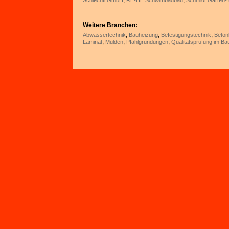
,
,
Schiechtl GmbH
RE-HE Schwimbadbau
Schmidt Garten-
Weitere Branchen:
,
,
,
Abwassertechnik
Bauheizung
Befestigungstechnik
Beton
,
,
,
Laminat
Mulden
Pfahlgründungen
Qualitätsprüfung im B