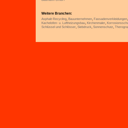
Weitere Branchen:
,
,
Asphalt-Recycling
Bauunternehmen
Fassadenverkleidungen
,
,
Kachelofen- u. Luftheizungsbau
Kirchenmaler
Korrosionssch
,
,
,
Schlüssel und Schlösser
Siebdruck
Sonnenschutz
Therogra