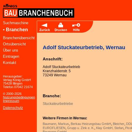
Suchmaschine
•
Branchen
Branchenübersicht
Ortsübersicht
Adolf Stuckateurbetrieb, Wernau
Über uns
Eintragen
Anschrift:
Kontakt
Adolf Stuckateurbetrieb
Kranzhaldenstr. 5
73249 Wernau
Herausgeber:
Verlag König GmbH
75428 Illingen
Telefon 07042 21674
© 2000-2026
Branche:
Nutzungsbedingungen
Impressum
Stuckateurbetriebe
Datenschutz
Weitere Firmen in Wernau:
,
,
,
Baumann, Markus
Berkau Heizungsbau GmbH
Bleicher
DD
,
,
,
EUROFLIESEN
Grupp u. Zink e. K.
Klay GmbH, Stefan
Pico
Baumann GmbH