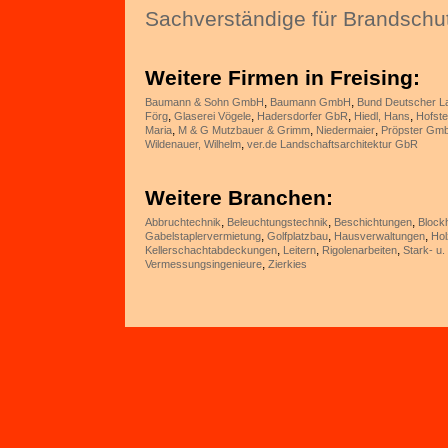
Sachverständige für Brandschu
Weitere Firmen in Freising:
,
,
Baumann & Sohn GmbH
Baumann GmbH
Bund Deutscher La
,
,
,
,
Förg
Glaserei Vögele
Hadersdorfer GbR
Hiedl, Hans
Hofst
,
,
,
Maria
M & G Mutzbauer & Grimm
Niedermaier
Pröpster Gm
,
Wildenauer, Wilhelm
ver.de Landschaftsarchitektur GbR
Weitere Branchen:
,
,
,
Abbruchtechnik
Beleuchtungstechnik
Beschichtungen
Block
,
,
,
Gabelstaplervermietung
Golfplatzbau
Hausverwaltungen
Hol
,
,
,
Kellerschachtabdeckungen
Leitern
Rigolenarbeiten
Stark- u
,
Vermessungsingenieure
Zierkies