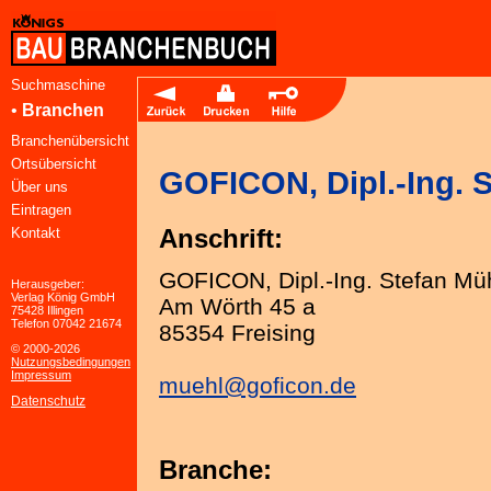
Suchmaschine
•
Branchen
Branchenübersicht
Ortsübersicht
GOFICON, Dipl.-Ing. S
Über uns
Eintragen
Anschrift:
Kontakt
GOFICON, Dipl.-Ing. Stefan Mü
Herausgeber:
Verlag König GmbH
Am Wörth 45 a
75428 Illingen
Telefon 07042 21674
85354 Freising
© 2000-2026
Nutzungsbedingungen
Impressum
muehl@goficon.de
Datenschutz
Branche: