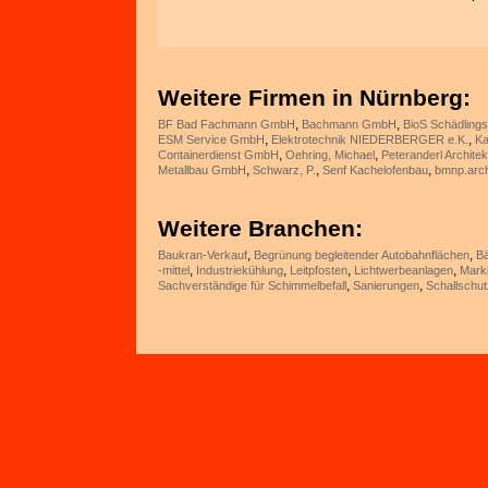
Weitere Firmen in Nürnberg:
,
,
BF Bad Fachmann GmbH
Bachmann GmbH
BioS Schädling
,
,
ESM Service GmbH
Elektrotechnik NIEDERBERGER e.K.
Ka
,
,
Containerdienst GmbH
Oehring, Michael
Peteranderl Archit
,
,
,
Metallbau GmbH
Schwarz, P.
Senf Kachelofenbau
bmnp.arch
Weitere Branchen:
,
,
Baukran-Verkauf
Begrünung begleitender Autobahnflächen
B
,
,
,
,
-mittel
Industriekühlung
Leitpfosten
Lichtwerbeanlagen
Mark
,
,
Sachverständige für Schimmelbefall
Sanierungen
Schallschut