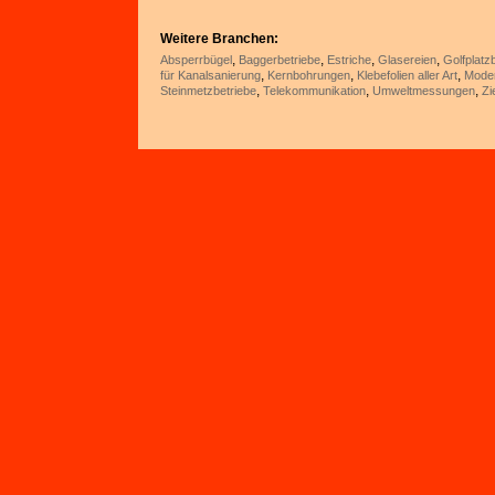
Weitere Branchen:
,
,
,
,
Absperrbügel
Baggerbetriebe
Estriche
Glasereien
Golfplatz
,
,
,
für Kanalsanierung
Kernbohrungen
Klebefolien aller Art
Moder
,
,
,
Steinmetzbetriebe
Telekommunikation
Umweltmessungen
Zi