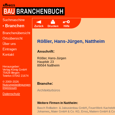
Suchmaschine
•
Branchen
Branchenübersicht
Ortsübersicht
Rößler, Hans-Jürgen, Nattheim
Über uns
Eintragen
Anschrift:
Kontakt
Rößler, Hans-Jürgen
Hauptstr. 23
89564 Nattheim
Herausgeber:
Verlag König GmbH
75428 Illingen
Telefon 07042 21674
© 2000-2026
Branche:
Nutzungsbedingungen
Impressum
Architekturbüros
Datenschutz
Weitere Firmen in Nattheim:
,
Basch Rollladen- & Jalousienbau GmbH
FeuerWerk Kachelof
,
,
Johannes
Maier GmbH & Co. KG, Ernst
Mattern GmbH & Co