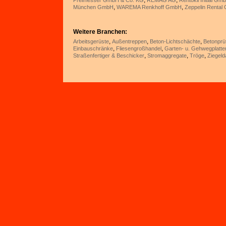
,
,
Preimesser GmbH & Co. KG
REMAG AG
Rentokil Initial Gm
,
,
München GmbH
WAREMA Renkhoff GmbH
Zeppelin Renta
Weitere Branchen:
,
,
,
Arbeitsgerüste
Außentreppen
Beton-Lichtschächte
Betonprü
,
,
Einbauschränke
Fliesengroßhandel
Garten- u. Gehwegplatte
,
,
,
Straßenfertiger & Beschicker
Stromaggregate
Tröge
Ziegel