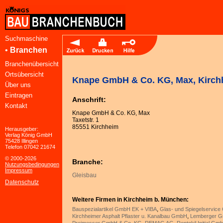
Suchmaschine
•
Branchen
Branchenübersicht
Ortsübersicht
Knape GmbH & Co. KG, Max, Kirch
Über uns
Eintragen
Anschrift:
Kontakt
Knape GmbH & Co. KG, Max
Taxetstr. 1
85551 Kirchheim
Herausgeber:
Verlag König GmbH
75428 Illingen
Telefon 07042 21674
© 2000-2026
Branche:
Nutzungsbedingungen
Impressum
Gleisbau
Datenschutz
Weitere Firmen in Kirchheim b. München:
,
Bauspezialartikel GmbH EK + VIBA
Glas- und Spiegelservic
,
Kirchheimer Asphalt Pflaster u. Kanalbau GmbH
Lemberger 