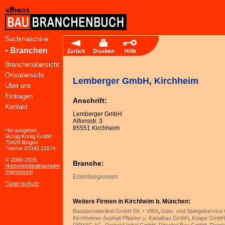
Suchmaschine
•
Branchen
Branchenübersicht
Ortsübersicht
Lemberger GmbH, Kirchheim
Über uns
Eintragen
Anschrift:
Kontakt
Lemberger GmbH
Alfonsstr. 3
85551 Kirchheim
Herausgeber:
Verlag König GmbH
75428 Illingen
Telefon 07042 21674
© 2000-2026
Branche:
Nutzungsbedingungen
Impressum
Eisenbiegereien
Datenschutz
Weitere Firmen in Kirchheim b. München:
,
Bauspezialartikel GmbH EK + VIBA
Glas- und Spiegelservic
,
Kirchheimer Asphalt Pflaster u. Kanalbau GmbH
Knape GmbH 