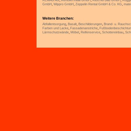
,
,
,
REMAG AG
Rentokil Initial GmbH
Ritschel Bau GmbH
Rogge
,
,
,
GmbH
Wippro GmbH
Zeppelin Rental GmbH & Co. KG
mat
Weitere Branchen:
,
,
,
Abfallentsorgung
Basalt
Beschilderungen
Brand- u. Rauchsc
,
,
Farben und Lacke
Fassadenanstriche
Fußbodenbeschichtu
,
,
,
,
Lärmschutzwände
Möbel
Reifenservice
Schottereinbau
Sch