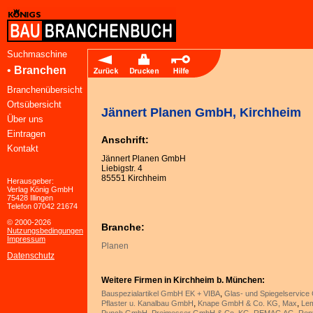
Suchmaschine
•
Branchen
Branchenübersicht
Ortsübersicht
Jännert Planen GmbH, Kirchheim
Über uns
Eintragen
Anschrift:
Kontakt
Jännert Planen GmbH
Liebigstr. 4
85551 Kirchheim
Herausgeber:
Verlag König GmbH
75428 Illingen
Telefon 07042 21674
© 2000-2026
Branche:
Nutzungsbedingungen
Impressum
Planen
Datenschutz
Weitere Firmen in Kirchheim b. München:
,
Bauspezialartikel GmbH EK + VIBA
Glas- und Spiegelservic
,
,
Pflaster u. Kanalbau GmbH
Knape GmbH & Co. KG, Max
Le