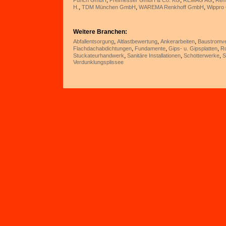
,
,
,
Punch GmbH
Preimesser GmbH & Co. KG
REMAG AG
Rent
,
,
,
H.
TDM München GmbH
WAREMA Renkhoff GmbH
Wippro
Weitere Branchen:
,
,
,
Abfallentsorgung
Altlastbewertung
Ankerarbeiten
Baustromver
,
,
,
Flachdachabdichtungen
Fundamente
Gips- u. Gipsplatten
R
,
,
,
Stuckateurhandwerk
Sanitäre Installationen
Schotterwerke
S
Verdunklungsplissee