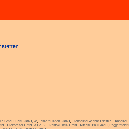
mstetten
,
,
,
vice GmbH
Hartl GmbH, W.
Jännert Planen GmbH
Kirchheimer Asphalt Pflaster u. Kanalb
,
,
,
,
GmbH
Preimesser GmbH & Co. KG
Rentokil Initial GmbH
Ritschel Bau GmbH
Roggermaier