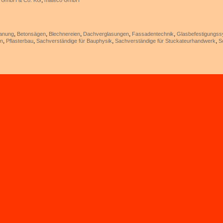
,
al GmbH & Co. KG
mateco GmbH
,
,
,
,
,
anung
Betonsägen
Blechnereien
Dachverglasungen
Fassadentechnik
Glasbefestigungs
,
,
,
,
en
Pflasterbau
Sachverständige für Bauphysik
Sachverständige für Stuckateurhandwerk
S