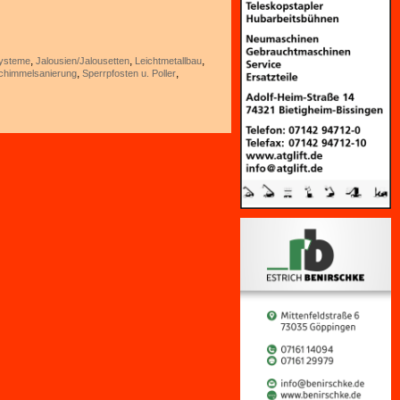
,
,
,
systeme
Jalousien/Jalousetten
Leichtmetallbau
,
,
chimmelsanierung
Sperrpfosten u. Poller