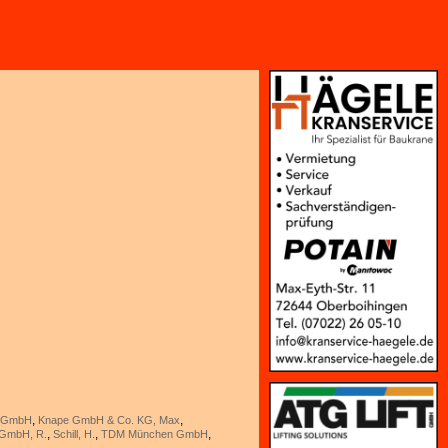
,
,
au GmbH
Knape GmbH & Co. KG, Max
,
,
,
 GmbH, R.
Schill, H.
TDM München GmbH