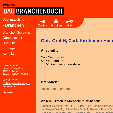
Suchmaschine
•
Branchen
Branchenübersicht
Ortsübersicht
Götz GmbH, Carl, Kirchheim-Hei
Über uns
Eintragen
Anschrift:
Kontakt
Götz GmbH, Carl
Am Werbering 2
85551 Kirchheim-Heimstetten
Herausgeber:
Verlag König GmbH
75428 Illingen
Telefon 07042 21674
© 2000-2026
Branchen:
Nutzungsbedingungen
Impressum
Holzhandel
,
Furniere
Datenschutz
Weitere Firmen in Kirchheim b. München:
,
Bauspezialartikel GmbH EK + VIBA
Glas- und Spiegelser
,
,
Lemberger GmbH
Licht & Plan GmbH
Planter´s Punch 