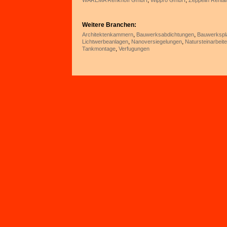
,
,
WAREMA Renkhoff GmbH
Wippro GmbH
Zeppelin Rent
Weitere Branchen:
,
,
Architektenkammern
Bauwerksabdichtungen
Bauwerkspl
,
,
Lichtwerbeanlagen
Nanoversiegelungen
Natursteinarbeit
,
Tankmontage
Verfugungen